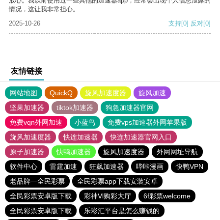
放心。我以前使用过一些其他的加速器app，经常会出现个人信息泄露的
情况，这让我非常担心。
2025-10-26
支持
[0]
反对
[0]
友情链接
网站地图
QuickQ
旋风加速度器
旋风加速
坚果加速器
tiktok加速器
狗急加速器官网
免费vqn外网加速
小蓝鸟
免费vps加速器外网苹果版
旋风加速度器
快连加速器
快连加速器官网入口
原子加速器
快鸭加速器
旋风加速度器
外网网址导航
软件中心
雷霆加速
狂飙加速器
哔咔漫画
快鸭VPN
老品牌—全民彩票
全民彩票app下载安装安卓
全民彩票安卓版下载
彩神Vl购彩大厅
6f彩票welcome
全民彩票安卓版下载
乐彩汇平台是怎么赚钱的