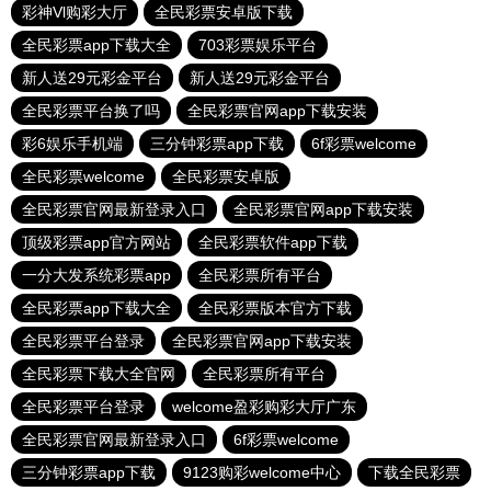
彩神Vl购彩大厅
全民彩票安卓版下载
全民彩票app下载大全
703彩票娱乐平台
新人送29元彩金平台
新人送29元彩金平台
全民彩票平台换了吗
全民彩票官网app下载安装
彩6娱乐手机端
三分钟彩票app下载
6f彩票welcome
全民彩票welcome
全民彩票安卓版
全民彩票官网最新登录入口
全民彩票官网app下载安装
顶级彩票app官方网站
全民彩票软件app下载
一分大发系统彩票app
全民彩票所有平台
全民彩票app下载大全
全民彩票版本官方下载
全民彩票平台登录
全民彩票官网app下载安装
全民彩票下载大全官网
全民彩票所有平台
全民彩票平台登录
welcome盈彩购彩大厅广东
全民彩票官网最新登录入口
6f彩票welcome
三分钟彩票app下载
9123购彩welcome中心
下载全民彩票