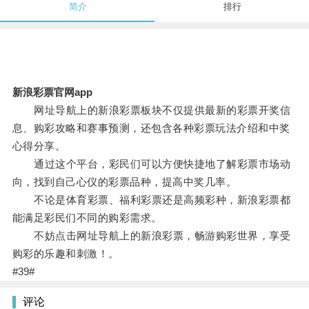
简介
排行
新浪彩票官网app
网址导航上的新浪彩票板块不仅提供最新的彩票开奖信
息、购彩攻略和赛事预测，还包含各种彩票玩法介绍和中奖
心得分享。
通过这个平台，彩民们可以方便快捷地了解彩票市场动
向，找到自己心仪的彩票品种，提高中奖几率。
不论是体育彩票、福利彩票还是高频彩种，新浪彩票都
能满足彩民们不同的购彩需求。
不妨点击网址导航上的新浪彩票，畅游购彩世界，享受
购彩的乐趣和刺激！。
#39#
评论