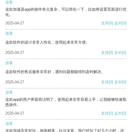
游客
这款加速器app的操作有点复杂，可以简化一下，比如将设置页面进行优
化。
2025-04-27
支持
[0]
反对
[0]
游客
这款软件的设计非常人性化，使用起来非常方便。
2025-04-27
支持
[0]
反对
[0]
游客
这款软件的售后服务非常好，遇到问题都能得到及时解决。
2025-04-27
支持
[0]
反对
[0]
游客
这款app的用户界面简洁明了，使用起来非常容易上手，让我能够快速熟
悉操作。
2025-04-27
支持
[0]
反对
[0]
游客
这款游戏非常好玩，画面精美，玩法丰富。我已经玩了好几个小时，还