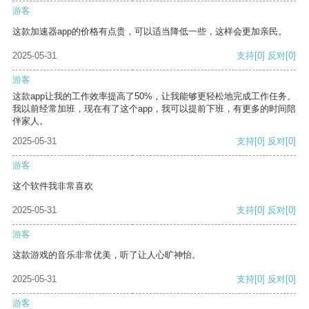
游客
这款加速器app的价格有点贵，可以适当降低一些，这样会更加亲民。
2025-05-31
支持
[0]
反对
[0]
游客
这款app让我的工作效率提高了50%，让我能够更轻松地完成工作任务。
我以前经常加班，现在有了这个app，我可以提前下班，有更多的时间陪
伴家人。
2025-05-31
支持
[0]
反对
[0]
游客
这个软件我非常喜欢
2025-05-31
支持
[0]
反对
[0]
游客
这款游戏的音乐非常优美，听了让人心旷神怡。
2025-05-31
支持
[0]
反对
[0]
游客