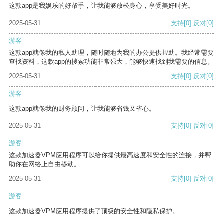
这款app是我娱乐的好帮手，让我能够放松身心，享受美好时光。
2025-05-31
支持
[0]
反对
[0]
游客
这款app就像我的私人助理，随时随地为我的办公提供帮助。我经常需要
查找资料，这款app的搜索功能非常强大，能够快速找到我需要的信息。
2025-05-31
支持
[0]
反对
[0]
游客
这款app就像我的财务顾问，让我能够省钱又省心。
2025-05-31
支持
[0]
反对
[0]
游客
这款加速器VPM应用程序可以给你提供最高速度和安全性的连接，并帮
助你在网络上自由移动。
2025-05-31
支持
[0]
反对
[0]
游客
这款加速器VPM应用程序提供了顶级的安全性和隐私保护。