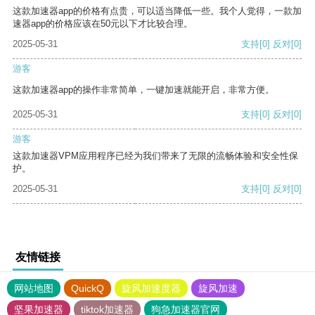
这款加速器app的价格有点贵，可以适当降低一些。我个人觉得，一款加
速器app的价格应该在50元以下才比较合理。
2025-05-31
支持
[0]
反对
[0]
游客
这款加速器app的操作非常简单，一键加速就能开启，非常方便。
2025-05-31
支持
[0]
反对
[0]
游客
这款加速器VPM应用程序已经为我们带来了无限的流畅体验和安全性保
护。
2025-05-31
支持
[0]
反对
[0]
友情链接
网站地图
QuickQ
旋风加速度器
旋风加速
坚果加速器
tiktok加速器
狗急加速器官网