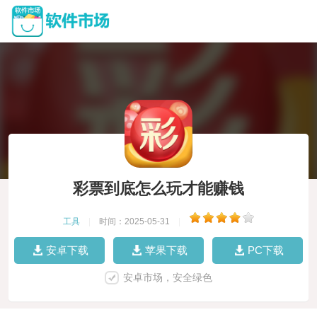
彩票到底怎么玩才能赚钱
工具
|
时间：2025-05-31
|
安卓下载
苹果下载
PC下载
安卓市场，安全绿色