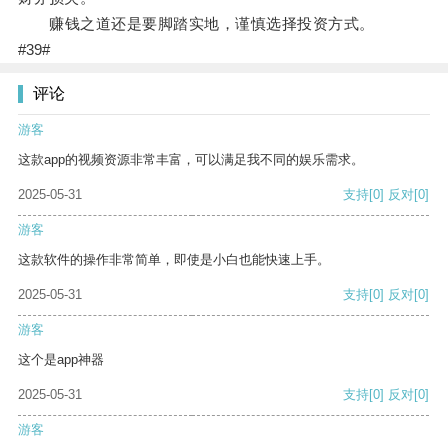
赚钱之道还是要脚踏实地，谨慎选择投资方式。
#39#
评论
游客
这款app的视频资源非常丰富，可以满足我不同的娱乐需求。
2025-05-31
支持
[0]
反对
[0]
游客
这款软件的操作非常简单，即使是小白也能快速上手。
2025-05-31
支持
[0]
反对
[0]
游客
这个是app神器
2025-05-31
支持
[0]
反对
[0]
游客