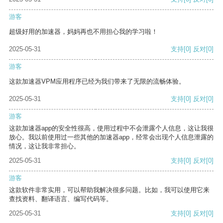
游客
超级好用的加速器，妈妈再也不用担心我的学习啦！
2025-05-31
支持
[0]
反对
[0]
游客
这款加速器VPM应用程序已经为我们带来了无限的流畅体验。
2025-05-31
支持
[0]
反对
[0]
游客
这款加速器app的安全性很高，使用过程中不会泄露个人信息，这让我很
放心。我以前使用过一些其他的加速器app，经常会出现个人信息泄露的
情况，这让我非常担心。
2025-05-31
支持
[0]
反对
[0]
游客
这款软件非常实用，可以帮助我解决很多问题。比如，我可以使用它来
查找资料、翻译语言、编写代码等。
2025-05-31
支持
[0]
反对
[0]