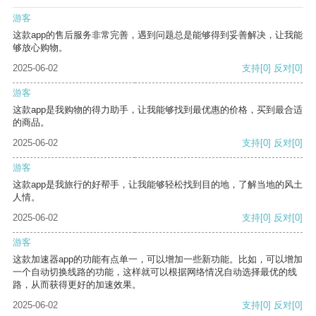
游客
这款app的售后服务非常完善，遇到问题总是能够得到妥善解决，让我能
够放心购物。
2025-06-02
支持
[0]
反对
[0]
游客
这款app是我购物的得力助手，让我能够找到最优惠的价格，买到最合适
的商品。
2025-06-02
支持
[0]
反对
[0]
游客
这款app是我旅行的好帮手，让我能够轻松找到目的地，了解当地的风土
人情。
2025-06-02
支持
[0]
反对
[0]
游客
这款加速器app的功能有点单一，可以增加一些新功能。比如，可以增加
一个自动切换线路的功能，这样就可以根据网络情况自动选择最优的线
路，从而获得更好的加速效果。
2025-06-02
支持
[0]
反对
[0]