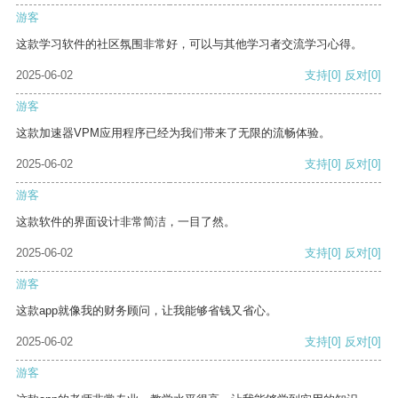
游客
这款学习软件的社区氛围非常好，可以与其他学习者交流学习心得。
2025-06-02
支持
[0]
反对
[0]
游客
这款加速器VPM应用程序已经为我们带来了无限的流畅体验。
2025-06-02
支持
[0]
反对
[0]
游客
这款软件的界面设计非常简洁，一目了然。
2025-06-02
支持
[0]
反对
[0]
游客
这款app就像我的财务顾问，让我能够省钱又省心。
2025-06-02
支持
[0]
反对
[0]
游客