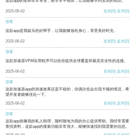
这款app的老师非常专业，教学水平很高，让我能够学到实用的知识。
2025-06-02
支持
[0]
反对
[0]
游客
这款app是我娱乐的好帮手，让我能够放松身心，享受美好时光。
2025-06-02
支持
[0]
反对
[0]
游客
这款加速器VPM应用程序可以给你提供全球覆盖和最高安全性的连接。
2025-06-02
支持
[0]
反对
[0]
游客
这款加速器app的加速效果还是不错的，但偶尔也会出现卡顿的情况，希
望开发者能够优化一下。
2025-06-02
支持
[0]
反对
[0]
游客
这款app就像我的私人助理，随时随地为我的办公提供帮助。我经常需要
查找资料，这款app的搜索功能非常强大，能够快速找到我需要的信息。