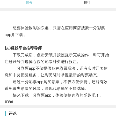
简介
排行
想要体验购彩的乐趣，只需在应用商店搜索一分彩票
app并下载。
快3赚钱平台推荐导师
下载完成后，点击安装并按照提示完成操作，即可开始
注册账号并选择心仪的彩票种类进行投注。
一分彩票app不仅提供各种彩票玩法，还有实时开奖信
息和中奖提醒服务，让彩民随时掌握最新的彩票动态。
通过一分彩票app购买彩票，不仅方便快捷，还能有效
避免遗失彩票的风险，是现代彩民的不错选择。
快来下载一分彩票app，体验便捷购彩的乐趣吧！。
#39#
评论