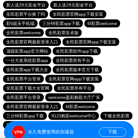
新人送29元彩金平台
新人送29元彩金平台
全民彩票平台换了吗
全民彩票官网app下载安装
彩6娱乐手机端
三分钟彩票app下载
6f彩票welcome
全民彩票welcome
全民彩票安卓版
全民彩票官网最新登录入口
全民彩票官网app下载安装
顶级彩票app官方网站
全民彩票软件app下载
一分大发系统彩票app
全民彩票所有平台
全民彩票app下载大全
全民彩票版本官方下载
全民彩票平台登录
全民彩票官网app下载安装
全民彩票下载大全官网
全民彩票所有平台
全民彩票平台登录
welcome盈彩购彩大厅广东
全民彩票官网最新登录入口
6f彩票welcome
三分钟彩票app下载
9123购彩welcome中心
下载全民彩票
顶级彩票app官方网站
全民彩票平台登录
明发彩票平台
永久免费使用的加速器
下载