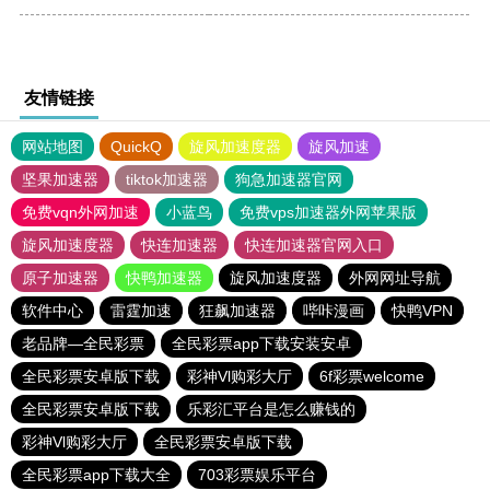
友情链接
网站地图
QuickQ
旋风加速度器
旋风加速
坚果加速器
tiktok加速器
狗急加速器官网
免费vqn外网加速
小蓝鸟
免费vps加速器外网苹果版
旋风加速度器
快连加速器
快连加速器官网入口
原子加速器
快鸭加速器
旋风加速度器
外网网址导航
软件中心
雷霆加速
狂飙加速器
哔咔漫画
快鸭VPN
老品牌—全民彩票
全民彩票app下载安装安卓
全民彩票安卓版下载
彩神Vl购彩大厅
6f彩票welcome
全民彩票安卓版下载
乐彩汇平台是怎么赚钱的
彩神Vl购彩大厅
全民彩票安卓版下载
全民彩票app下载大全
703彩票娱乐平台