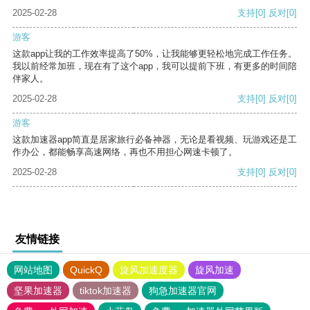
2025-02-28
支持
[0]
反对
[0]
游客
这款app让我的工作效率提高了50%，让我能够更轻松地完成工作任务。
我以前经常加班，现在有了这个app，我可以提前下班，有更多的时间陪
伴家人。
2025-02-28
支持
[0]
反对
[0]
游客
这款加速器app简直是居家旅行必备神器，无论是看视频、玩游戏还是工
作办公，都能畅享高速网络，再也不用担心网速卡顿了。
2025-02-28
支持
[0]
反对
[0]
友情链接
网站地图
QuickQ
旋风加速度器
旋风加速
坚果加速器
tiktok加速器
狗急加速器官网