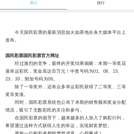
简介
排行
今天国民彩票的最新消息如火如荼地在各大媒体平台上
发布。
国民彩票国民彩票官方网址
经过激烈的竞争，最终的开奖结果揭晓：本期一等奖花
落幸运彩民，奖金高达百万元！中奖号码为01、08、15、
23、30，附加号码为06。
除了一等奖外，还有众多幸运彩民获得了二等奖、三等
奖等奖项。
同时，国民彩票系统也公布了本期的销售额和奖金分配
情况，吸引了无数彩民的关注和参与。
在国民彩票的倡导下，越来越多的人加入了购彩行列，
希望通过这种方式获得人生的幸运，实现财富梦想。
愿每一位购彩者都能梦想成真，心想事成！。