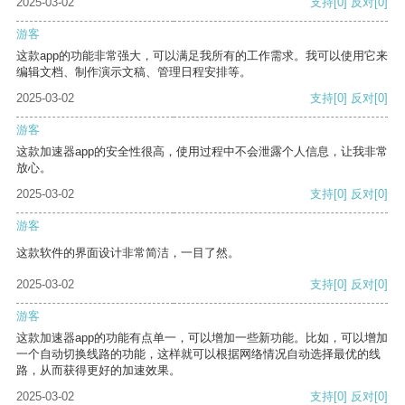
2025-03-02
支持
[0]
反对
[0]
游客
这款app的功能非常强大，可以满足我所有的工作需求。我可以使用它来
编辑文档、制作演示文稿、管理日程安排等。
2025-03-02
支持
[0]
反对
[0]
游客
这款加速器app的安全性很高，使用过程中不会泄露个人信息，让我非常
放心。
2025-03-02
支持
[0]
反对
[0]
游客
这款软件的界面设计非常简洁，一目了然。
2025-03-02
支持
[0]
反对
[0]
游客
这款加速器app的功能有点单一，可以增加一些新功能。比如，可以增加
一个自动切换线路的功能，这样就可以根据网络情况自动选择最优的线
路，从而获得更好的加速效果。
2025-03-02
支持
[0]
反对
[0]