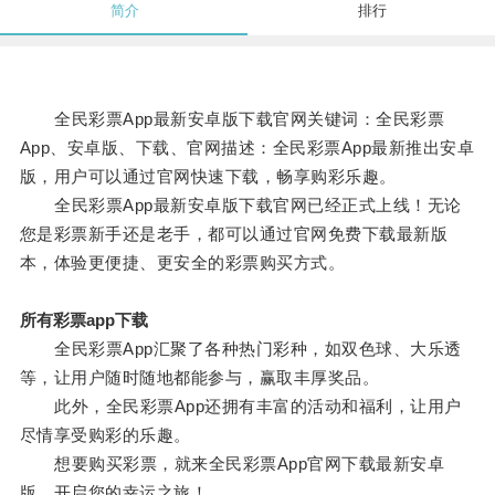
简介
排行
全民彩票App最新安卓版下载官网关键词：全民彩票
App、安卓版、下载、官网描述：全民彩票App最新推出安卓
版，用户可以通过官网快速下载，畅享购彩乐趣。
全民彩票App最新安卓版下载官网已经正式上线！无论
您是彩票新手还是老手，都可以通过官网免费下载最新版
本，体验更便捷、更安全的彩票购买方式。
所有彩票app下载
全民彩票App汇聚了各种热门彩种，如双色球、大乐透
等，让用户随时随地都能参与，赢取丰厚奖品。
此外，全民彩票App还拥有丰富的活动和福利，让用户
尽情享受购彩的乐趣。
想要购买彩票，就来全民彩票App官网下载最新安卓
版，开启您的幸运之旅！。