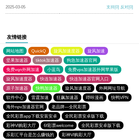
2025-03-05
支持
[0]
反对
[0]
友情链接
网站地图
QuickQ
旋风加速度器
旋风加速
坚果加速器
tiktok加速器
狗急加速器官网
免费vqn外网加速
小蓝鸟
免费vps加速器外网苹果版
旋风加速度器
快连加速器
快连加速器官网入口
原子加速器
快鸭加速器
旋风加速度器
外网网址导航
软件中心
雷霆加速
狂飙加速器
哔咔漫画
快鸭VPN
海外npv加速器官网
老品牌—全民彩票
全民彩票app下载安装安卓
全民彩票安卓版下载
彩神Vl购彩大厅
6f彩票welcome
全民彩票安卓版下载
乐彩汇平台是怎么赚钱的
彩神Vl购彩大厅