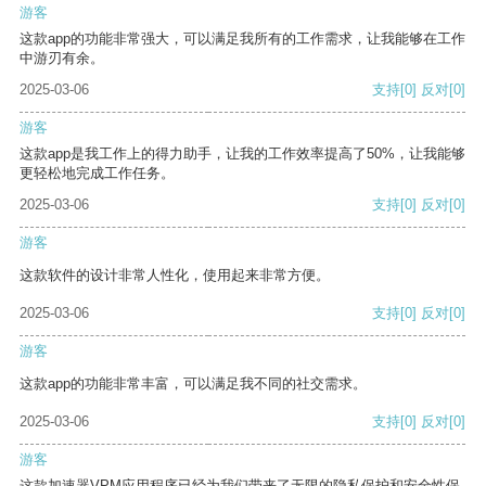
游客
这款app的功能非常强大，可以满足我所有的工作需求，让我能够在工作
中游刃有余。
2025-03-06
支持
[0]
反对
[0]
游客
这款app是我工作上的得力助手，让我的工作效率提高了50%，让我能够
更轻松地完成工作任务。
2025-03-06
支持
[0]
反对
[0]
游客
这款软件的设计非常人性化，使用起来非常方便。
2025-03-06
支持
[0]
反对
[0]
游客
这款app的功能非常丰富，可以满足我不同的社交需求。
2025-03-06
支持
[0]
反对
[0]
游客
这款加速器VPM应用程序已经为我们带来了无限的隐私保护和安全性保