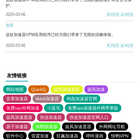
护。
2025-03-06
支持
[0]
反对
[0]
游客
这款加速器VPM应用程序已经为我们带来了无限的流畅体验。
2025-03-06
支持
[0]
反对
[0]
友情链接
网站地图
QuickQ
旋风加速度器
旋风加速
坚果加速器
tiktok加速器
狗急加速器官网
免费vqn外网加速
小蓝鸟
免费vps加速器外网苹果版
旋风加速度器
快连加速器
快连加速器官网入口
原子加速器
快鸭加速器
旋风加速度器
外网网址导航
软件中心
雷霆加速
狂飙加速器
哔咔漫画
快鸭VPN