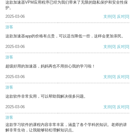
这款加速器VPM应用程序已经为我们带来了无限的隐私保护和安全性保
护。
2025-03-06
支持
[0]
反对
[0]
游客
这款加速器app的价格有点贵，可以适当降低一些，这样会更加亲民。
2025-03-06
支持
[0]
反对
[0]
游客
超级好用的加速器，妈妈再也不用担心我的学习啦！
2025-03-06
支持
[0]
反对
[0]
游客
这款软件非常实用，可以帮助我解决很多问题。
2025-03-06
支持
[0]
反对
[0]
游客
这款学习软件的课程内容非常丰富，涵盖了各个学科的知识。老师的讲
解非常生动，让我能够轻松理解知识点。