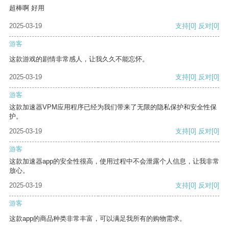
超棒啊 好用
2025-03-19
支持
[0]
反对
[0]
游客
这款游戏的剧情非常感人，让我久久不能忘怀。
2025-03-19
支持
[0]
反对
[0]
游客
这款加速器VPM应用程序已经为我们带来了无限的隐私保护和安全性保
护。
2025-03-19
支持
[0]
反对
[0]
游客
这款加速器app的安全性很高，使用过程中不会泄露个人信息，让我非常
放心。
2025-03-19
支持
[0]
反对
[0]
游客
这款app的商品种类非常丰富，可以满足我所有的购物需求。