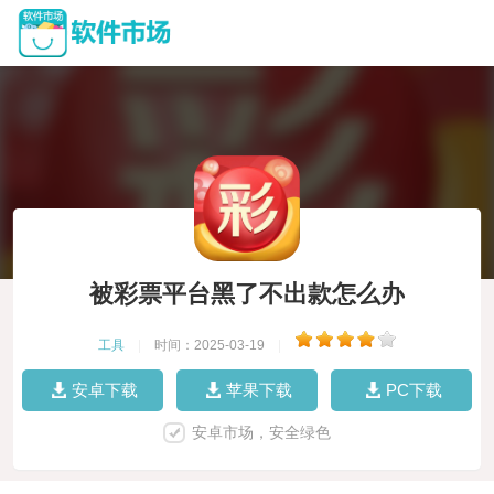
被彩票平台黑了不出款怎么办
工具
|
时间：2025-03-19
|
安卓下载
苹果下载
PC下载
安卓市场，安全绿色