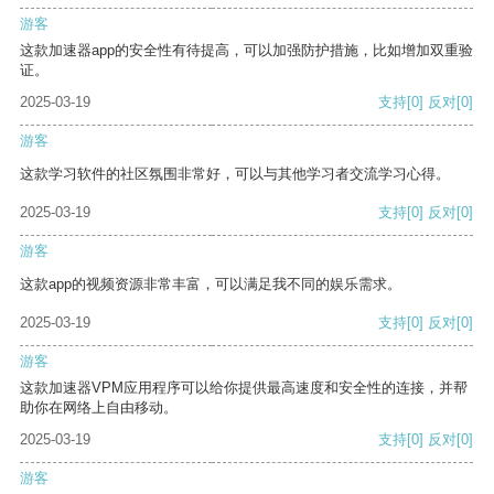
游客
这款加速器app的安全性有待提高，可以加强防护措施，比如增加双重验
证。
2025-03-19
支持
[0]
反对
[0]
游客
这款学习软件的社区氛围非常好，可以与其他学习者交流学习心得。
2025-03-19
支持
[0]
反对
[0]
游客
这款app的视频资源非常丰富，可以满足我不同的娱乐需求。
2025-03-19
支持
[0]
反对
[0]
游客
这款加速器VPM应用程序可以给你提供最高速度和安全性的连接，并帮
助你在网络上自由移动。
2025-03-19
支持
[0]
反对
[0]
游客