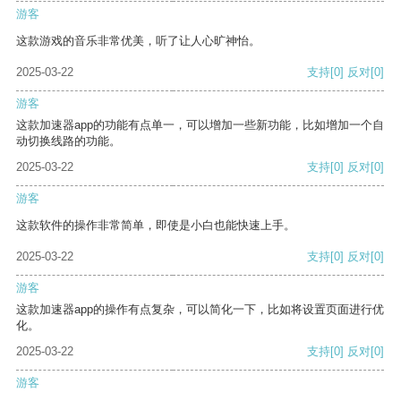
游客
这款游戏的音乐非常优美，听了让人心旷神怡。
2025-03-22
支持
[0]
反对
[0]
游客
这款加速器app的功能有点单一，可以增加一些新功能，比如增加一个自
动切换线路的功能。
2025-03-22
支持
[0]
反对
[0]
游客
这款软件的操作非常简单，即使是小白也能快速上手。
2025-03-22
支持
[0]
反对
[0]
游客
这款加速器app的操作有点复杂，可以简化一下，比如将设置页面进行优
化。
2025-03-22
支持
[0]
反对
[0]
游客