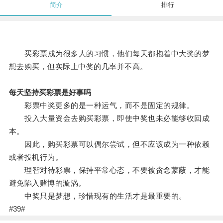
简介
排行
买彩票成为很多人的习惯，他们每天都抱着中大奖的梦
想去购买，但实际上中奖的几率并不高。
每天坚持买彩票是好事吗
彩票中奖更多的是一种运气，而不是固定的规律。
投入大量资金去购买彩票，即使中奖也未必能够收回成
本。
因此，购买彩票可以偶尔尝试，但不应该成为一种依赖
或者投机行为。
理智对待彩票，保持平常心态，不要被贪念蒙蔽，才能
避免陷入赌博的漩涡。
中奖只是梦想，珍惜现有的生活才是最重要的。
#39#