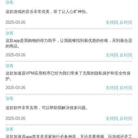
游客
这款游戏的音乐非常优美，听了让人心旷神怡。
2025-03-26
支持
[0]
反对
[0]
游客
这款app是我购物的得力助手，让我能够找到最优惠的价格，买到最合适
的商品。
2025-03-26
支持
[0]
反对
[0]
游客
这款加速器VPM应用程序已经为我们带来了无限的隐私保护和安全性保
护。
2025-03-26
支持
[0]
反对
[0]
游客
这款软件非常实用，可以帮助我解决很多问题。
2025-03-26
支持
[0]
反对
[0]
游客
这款加速器app简直是居家旅行必备神器，无论是看视频、玩游戏还是工