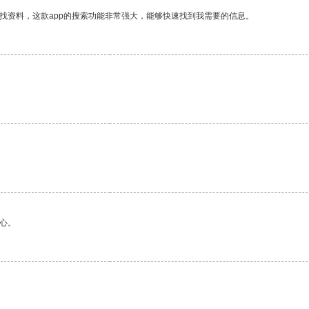
找资料，这款app的搜索功能非常强大，能够快速找到我需要的信息。
。
心。