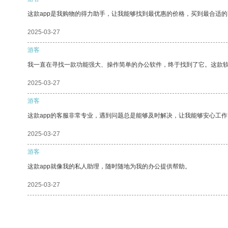
这款app是我购物的得力助手，让我能够找到最优惠的价格，买到最合适
2025-03-27
游客
我一直在寻找一款功能强大、操作简单的办公软件，终于找到了它。这款
2025-03-27
游客
这款app的客服非常专业，遇到问题总是能够及时解决，让我能够安心工作
2025-03-27
游客
这款app就像我的私人助理，随时随地为我的办公提供帮助。
2025-03-27