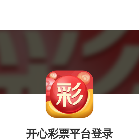
开心彩票平台登录