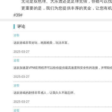
无论是双色球、大乐透还是足球竞猜，你都可以找
更重要的是，我们为您提供丰厚的奖金，让您有机会
#39#
评论
游客
这款游戏非常好玩，画面精美，玩法丰富。
2025-03-27
游客
这款加速器VPM应用程序可以给你提供最高速度和安全性的连接，并帮助
2025-03-27
游客
这款游戏的剧情非常感人，让我久久不能忘怀。
2025-03-27
游客