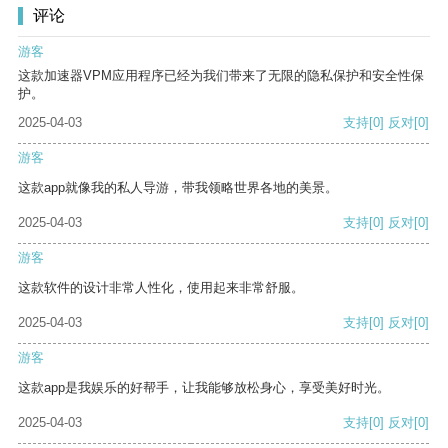
评论
游客
这款加速器VPM应用程序已经为我们带来了无限的隐私保护和安全性保
护。
2025-04-03
支持
[0]
反对
[0]
游客
这款app就像我的私人导游，带我领略世界各地的美景。
2025-04-03
支持
[0]
反对
[0]
游客
这款软件的设计非常人性化，使用起来非常舒服。
2025-04-03
支持
[0]
反对
[0]
游客
这款app是我娱乐的好帮手，让我能够放松身心，享受美好时光。
2025-04-03
支持
[0]
反对
[0]