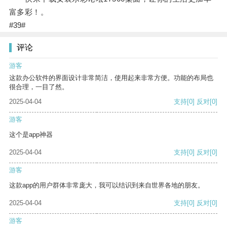
富多彩！。
#39#
评论
游客
这款办公软件的界面设计非常简洁，使用起来非常方便。功能的布局也
很合理，一目了然。
2025-04-04
支持
[0]
反对
[0]
游客
这个是app神器
2025-04-04
支持
[0]
反对
[0]
游客
这款app的用户群体非常庞大，我可以结识到来自世界各地的朋友。
2025-04-04
支持
[0]
反对
[0]
游客