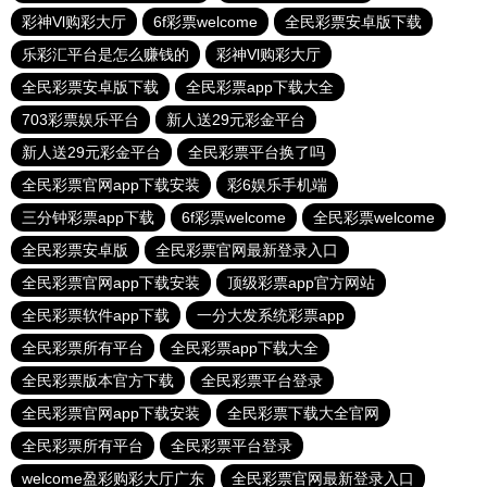
彩神Vl购彩大厅
6f彩票welcome
全民彩票安卓版下载
乐彩汇平台是怎么赚钱的
彩神Vl购彩大厅
全民彩票安卓版下载
全民彩票app下载大全
703彩票娱乐平台
新人送29元彩金平台
新人送29元彩金平台
全民彩票平台换了吗
全民彩票官网app下载安装
彩6娱乐手机端
三分钟彩票app下载
6f彩票welcome
全民彩票welcome
全民彩票安卓版
全民彩票官网最新登录入口
全民彩票官网app下载安装
顶级彩票app官方网站
全民彩票软件app下载
一分大发系统彩票app
全民彩票所有平台
全民彩票app下载大全
全民彩票版本官方下载
全民彩票平台登录
全民彩票官网app下载安装
全民彩票下载大全官网
全民彩票所有平台
全民彩票平台登录
welcome盈彩购彩大厅广东
全民彩票官网最新登录入口