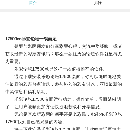
简介
排行
17500cn乐彩论坛一战而定
想要与彩民朋友们分享彩票心得，交流中奖经验，或者
获取最新的彩票资讯吗？那么一款优秀的论坛软件就显得尤
为重要。
乐彩论坛17500就是这样一款值得推荐的软件。
通过下载安装乐彩论坛17500桌面，你可以随时随地关
注最新的彩票热点话题，参与热烈的彩友讨论，获取最新的
中奖信息和福利活动。
乐彩论坛17500桌面运行稳定，操作简单，界面清晰明
了，让用户能够更加方便快捷地获取和分享信息。
无论是喜欢玩彩票的新手还是老彩民，都能在乐彩论坛
17500找到自己感兴趣的内容。
快来下载安装乐彩论坛17500桌面，让你的生活更加丰