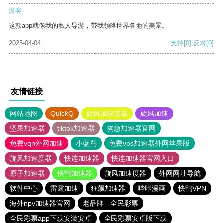
游客
这款app就像我的私人导游，带我领略世界各地的美景。
2025-04-04
支持
[0]
反对
[0]
友情链接
网站地图
QuickQ
旋风加速度器
旋风加速
坚果加速器
tiktok加速器
狗急加速器官网
免费vqn外网加速
小蓝鸟
免费vps加速器外网苹果版
旋风加速度器
快连加速器
快连加速器官网入口
原子加速器
快鸭加速器
旋风加速度器
外网网址导航
软件中心
雷霆加速
狂飙加速器
哔咔漫画
快鸭VPN
海外npv加速器官网
老品牌—全民彩票
全民彩票app下载安装安卓
全民彩票安卓版下载