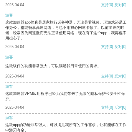
2025-04-04
支持
[0]
反对
[0]
游客
这款加速器app简直是居家旅行必备神器，无论是看视频、玩游戏还是工
作办公，都能畅享高速网络，再也不用担心网速卡顿了。以前出差的时
候，经常因为网速慢而无法正常使用网络，现在有了这个app，我再也不
用担心了。
2025-04-04
支持
[0]
反对
[0]
游客
这款软件的功能非常强大，可以满足我日常使用的需求。
2025-04-04
支持
[0]
反对
[0]
游客
这款加速器VPM应用程序已经为我们带来了无限的隐私保护和安全性保
护。
2025-04-04
支持
[0]
反对
[0]
游客
这款app的功能非常强大，可以满足我所有的工作需求，让我能够在工作
中游刃有余。