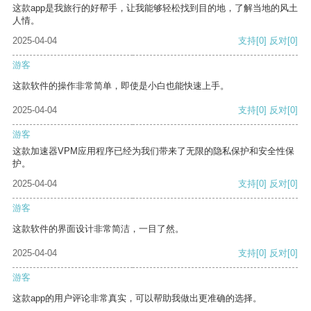
这款app是我旅行的好帮手，让我能够轻松找到目的地，了解当地的风土
人情。
2025-04-04
支持
[0]
反对
[0]
游客
这款软件的操作非常简单，即使是小白也能快速上手。
2025-04-04
支持
[0]
反对
[0]
游客
这款加速器VPM应用程序已经为我们带来了无限的隐私保护和安全性保
护。
2025-04-04
支持
[0]
反对
[0]
游客
这款软件的界面设计非常简洁，一目了然。
2025-04-04
支持
[0]
反对
[0]
游客
这款app的用户评论非常真实，可以帮助我做出更准确的选择。