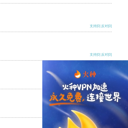
支持
[0]
反对
[0]
支持
[0]
反对
[0]
支持
[0]
反对
[0]
支持
[0]
反对
[0]