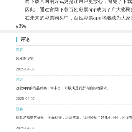
而下载官网的方式更是让用户更放心，避免了下载不
因此，通过官网下载百姓彩票app成为了广大彩民
在未来的彩票购买中，百姓彩票app将继续为大家
#39#
评论
游客
超棒啊 好用
2025-04-07
游客
这款app的商品种类非常丰富，可以满足我所有的购物需求。
2025-04-07
游客
这款游戏非常好玩，画面精美，玩法丰富。我已经玩了好几个小时，还没
2025-04-07