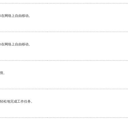
你在网络上自由移动。
你在网络上自由移动。
情。
更轻松地完成工作任务。