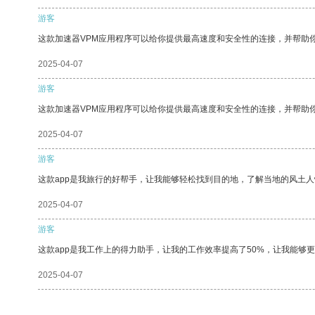
游客
这款加速器VPM应用程序可以给你提供最高速度和安全性的连接，并帮助
2025-04-07
游客
这款加速器VPM应用程序可以给你提供最高速度和安全性的连接，并帮助
2025-04-07
游客
这款app是我旅行的好帮手，让我能够轻松找到目的地，了解当地的风土人
2025-04-07
游客
这款app是我工作上的得力助手，让我的工作效率提高了50%，让我能够
2025-04-07