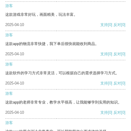
游客
这款游戏非常好玩，画面精美，玩法丰富。
2025-04-10
支持
[0]
反对
[0]
游客
这款app的物流非常快捷，我下单后很快就能收到商品。
2025-04-10
支持
[0]
反对
[0]
游客
这款软件的学习方式非常灵活，可以根据自己的需求选择学习方式。
2025-04-10
支持
[0]
反对
[0]
游客
这款app的老师非常专业，教学水平很高，让我能够学到实用的知识。
2025-04-10
支持
[0]
反对
[0]
游客