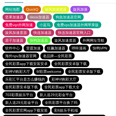
网站地图
QuickQ
旋风加速度器
旋风加速
坚果加速器
tiktok加速器
狗急加速器官网
免费vqn外网加速
小蓝鸟
免费vps加速器外网苹果版
旋风加速度器
快连加速器
快连加速器官网入口
原子加速器
快鸭加速器
旋风加速度器
外网网址导航
软件中心
雷霆加速
狂飙加速器
哔咔漫画
快鸭VPN
海外npv加速器官网
老品牌—全民彩票
全民彩票app下载安装安卓
全民彩票安卓版下载
彩神Vl购彩大厅
6f彩票welcome
全民彩票安卓版下载
乐彩汇平台是怎么赚钱的
彩神Vl购彩大厅
全民彩票安卓版下载
全民彩票app下载大全
703彩票娱乐平台
新人送29元彩金平台
新人送29元彩金平台
全民彩票平台换了吗
全民彩票官网app下载安装
彩6娱乐手机端