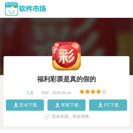
福利彩票是真的假的
工具
|
时间：2025-04-10
|
安卓下载
苹果下载
PC下载
安卓市场，安全绿色