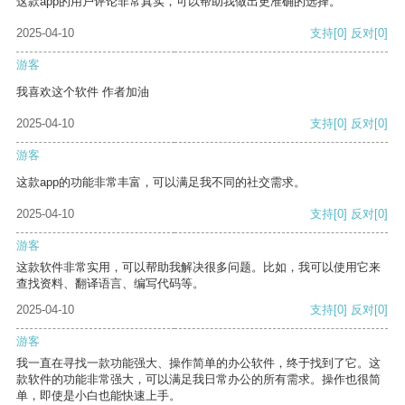
这款app的用户评论非常真实，可以帮助我做出更准确的选择。
2025-04-10
支持
[0]
反对
[0]
游客
我喜欢这个软件 作者加油
2025-04-10
支持
[0]
反对
[0]
游客
这款app的功能非常丰富，可以满足我不同的社交需求。
2025-04-10
支持
[0]
反对
[0]
游客
这款软件非常实用，可以帮助我解决很多问题。比如，我可以使用它来
查找资料、翻译语言、编写代码等。
2025-04-10
支持
[0]
反对
[0]
游客
我一直在寻找一款功能强大、操作简单的办公软件，终于找到了它。这
款软件的功能非常强大，可以满足我日常办公的所有需求。操作也很简
单，即使是小白也能快速上手。