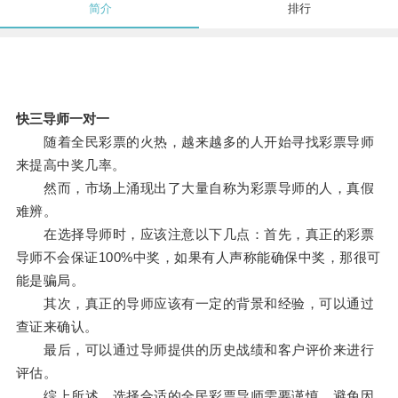
简介
排行
快三导师一对一
随着全民彩票的火热，越来越多的人开始寻找彩票导师
来提高中奖几率。
然而，市场上涌现出了大量自称为彩票导师的人，真假
难辨。
在选择导师时，应该注意以下几点：首先，真正的彩票
导师不会保证100%中奖，如果有人声称能确保中奖，那很可
能是骗局。
其次，真正的导师应该有一定的背景和经验，可以通过
查证来确认。
最后，可以通过导师提供的历史战绩和客户评价来进行
评估。
综上所述，选择合适的全民彩票导师需要谨慎，避免因