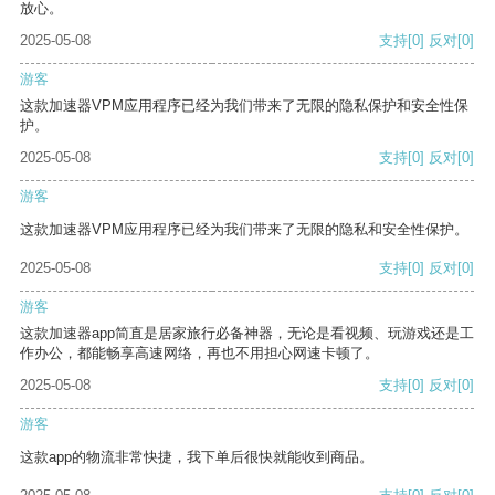
放心。
2025-05-08
支持
[0]
反对
[0]
游客
这款加速器VPM应用程序已经为我们带来了无限的隐私保护和安全性保
护。
2025-05-08
支持
[0]
反对
[0]
游客
这款加速器VPM应用程序已经为我们带来了无限的隐私和安全性保护。
2025-05-08
支持
[0]
反对
[0]
游客
这款加速器app简直是居家旅行必备神器，无论是看视频、玩游戏还是工
作办公，都能畅享高速网络，再也不用担心网速卡顿了。
2025-05-08
支持
[0]
反对
[0]
游客
这款app的物流非常快捷，我下单后很快就能收到商品。