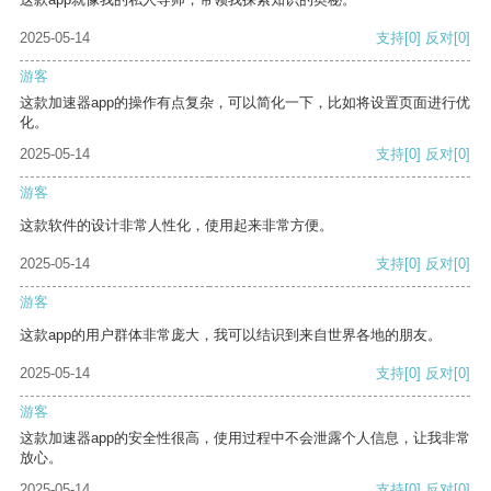
2025-05-14
支持
[0]
反对
[0]
游客
这款加速器app的操作有点复杂，可以简化一下，比如将设置页面进行优
化。
2025-05-14
支持
[0]
反对
[0]
游客
这款软件的设计非常人性化，使用起来非常方便。
2025-05-14
支持
[0]
反对
[0]
游客
这款app的用户群体非常庞大，我可以结识到来自世界各地的朋友。
2025-05-14
支持
[0]
反对
[0]
游客
这款加速器app的安全性很高，使用过程中不会泄露个人信息，让我非常
放心。
2025-05-14
支持
[0]
反对
[0]