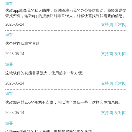
游客
这款app就像我的私人助理，随时随地为我的办公提供帮助。我经常需要
查找资料，这款app的搜索功能非常强大，能够快速找到我需要的信息。
2025-05-14
支持
[0]
反对
[0]
游客
这个软件我非常喜欢
2025-05-14
支持
[0]
反对
[0]
游客
这款软件的功能非常强大，使用起来非常方便。
2025-05-14
支持
[0]
反对
[0]
游客
这款加速器app的价格有点贵，可以适当降低一些，这样会更加亲民。
2025-05-14
支持
[0]
反对
[0]
游客
这款app就像我的私人导师，带领我探索知识的奥秘。