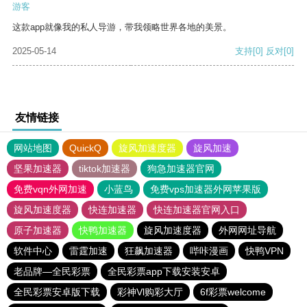
游客
这款app就像我的私人导游，带我领略世界各地的美景。
2025-05-14
支持
[0]
反对
[0]
友情链接
网站地图
QuickQ
旋风加速度器
旋风加速
坚果加速器
tiktok加速器
狗急加速器官网
免费vqn外网加速
小蓝鸟
免费vps加速器外网苹果版
旋风加速度器
快连加速器
快连加速器官网入口
原子加速器
快鸭加速器
旋风加速度器
外网网址导航
软件中心
雷霆加速
狂飙加速器
哔咔漫画
快鸭VPN
老品牌—全民彩票
全民彩票app下载安装安卓
全民彩票安卓版下载
彩神Vl购彩大厅
6f彩票welcome