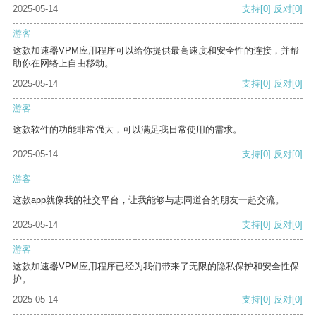
2025-05-14
支持
[0]
反对
[0]
游客
这款加速器VPM应用程序可以给你提供最高速度和安全性的连接，并帮
助你在网络上自由移动。
2025-05-14
支持
[0]
反对
[0]
游客
这款软件的功能非常强大，可以满足我日常使用的需求。
2025-05-14
支持
[0]
反对
[0]
游客
这款app就像我的社交平台，让我能够与志同道合的朋友一起交流。
2025-05-14
支持
[0]
反对
[0]
游客
这款加速器VPM应用程序已经为我们带来了无限的隐私保护和安全性保
护。
2025-05-14
支持
[0]
反对
[0]