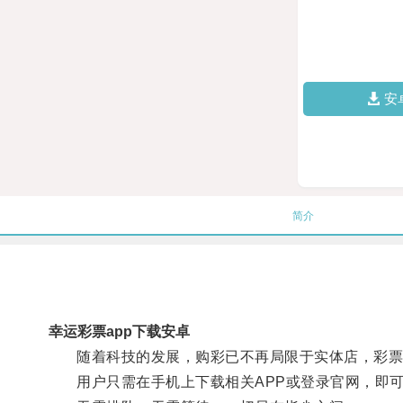
安
简介
幸运彩票app下载安卓
随着科技的发展，购彩已不再局限于实体店，彩票
用户只需在手机上下载相关APP或登录官网，即可