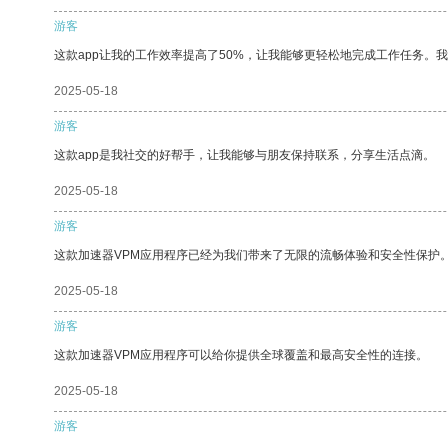
游客
这款app让我的工作效率提高了50%，让我能够更轻松地完成工作任务。
2025-05-18
游客
这款app是我社交的好帮手，让我能够与朋友保持联系，分享生活点滴。
2025-05-18
游客
这款加速器VPM应用程序已经为我们带来了无限的流畅体验和安全性保护
2025-05-18
游客
这款加速器VPM应用程序可以给你提供全球覆盖和最高安全性的连接。
2025-05-18
游客