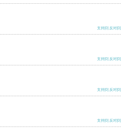
支持
[0]
反对
[0]
支持
[0]
反对
[0]
支持
[0]
反对
[0]
支持
[0]
反对
[0]