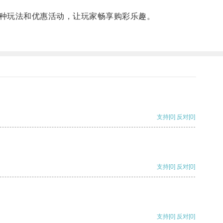
种玩法和优惠活动，让玩家畅享购彩乐趣。
支持
[0]
反对
[0]
支持
[0]
反对
[0]
支持
[0]
反对
[0]