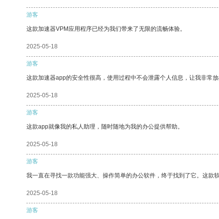
游客
这款加速器VPM应用程序已经为我们带来了无限的流畅体验。
2025-05-18
游客
这款加速器app的安全性很高，使用过程中不会泄露个人信息，让我非常放
2025-05-18
游客
这款app就像我的私人助理，随时随地为我的办公提供帮助。
2025-05-18
游客
我一直在寻找一款功能强大、操作简单的办公软件，终于找到了它。这款
2025-05-18
游客