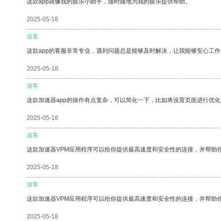
这款app就像我的娱乐小助手，随时随地为我的娱乐提供帮助。
2025-05-18
游客
这款app的客服非常专业，遇到问题总是能够及时解决，让我能够安心工作
2025-05-18
游客
这款加速器app的操作有点复杂，可以简化一下，比如将设置页面进行优化
2025-05-18
游客
这款加速器VPM应用程序可以给你提供最高速度和安全性的连接，并帮助
2025-05-18
游客
这款加速器VPM应用程序可以给你提供最高速度和安全性的连接，并帮助
2025-05-18