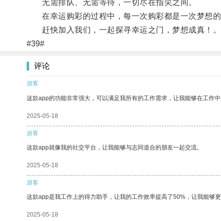
无需排队、无需等待，一切尽在指尖之间。
在幸运购彩的过程中，每一次购彩都是一次梦想的开
赶快加入我们，一起探寻幸运之门，梦想成真！
#39#
评论
游客
这款app的功能非常强大，可以满足我所有的工作需求，让我能够在工作
2025-05-18
游客
这款app就像我的社交平台，让我能够与志同道合的朋友一起交流。
2025-05-18
游客
这款app是我工作上的得力助手，让我的工作效率提高了50%，让我能够
2025-05-18