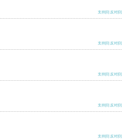
支持
[0]
反对
[0]
支持
[0]
反对
[0]
支持
[0]
反对
[0]
支持
[0]
反对
[0]
支持
[0]
反对
[0]