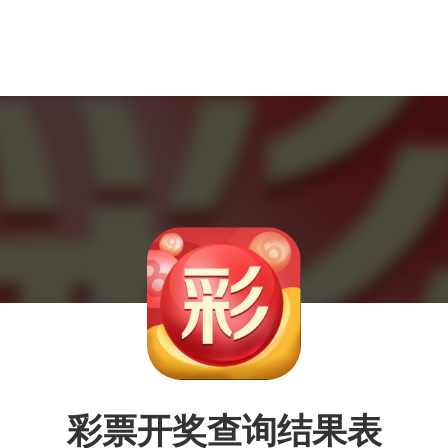
彩票开奖查询结果表