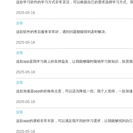
这款学习软件的学习方式非常灵活，可以根据自己的需求选择学习方式。
2025-05-18
游客
这款软件的售后服务非常好，遇到问题都能得到及时解决。
2025-05-18
游客
这款app是我学习路上的良师益友，让我能够随时随地学习新知识，拓宽视
2025-05-18
游客
这款加速器app的价格有点贵，可以适当降低一些。我个人觉得，一款加速
2025-05-18
游客
这款app的课程非常丰富，可以满足我不同的学习需求，让我能够找到自
2025-05-18