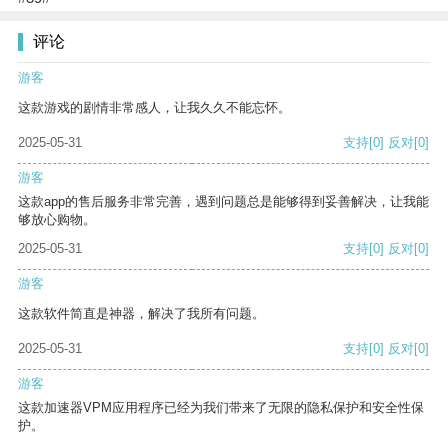
评论
游客
这款游戏的剧情非常感人，让我久久不能忘怀。
2025-05-31
支持
[0]
反对
[0]
游客
这款app的售后服务非常完善，遇到问题总是能够得到妥善解决，让我能
够放心购物。
2025-05-31
支持
[0]
反对
[0]
游客
这款软件简直是神器，解决了我所有问题。
2025-05-31
支持
[0]
反对
[0]
游客
这款加速器VPM应用程序已经为我们带来了无限的隐私保护和安全性保
护。