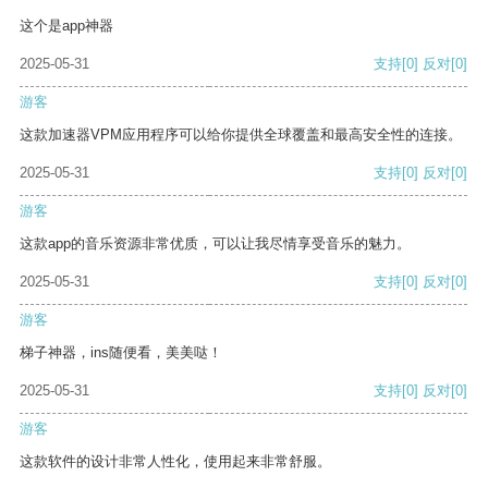
这个是app神器
2025-05-31
支持
[0]
反对
[0]
游客
这款加速器VPM应用程序可以给你提供全球覆盖和最高安全性的连接。
2025-05-31
支持
[0]
反对
[0]
游客
这款app的音乐资源非常优质，可以让我尽情享受音乐的魅力。
2025-05-31
支持
[0]
反对
[0]
游客
梯子神器，ins随便看，美美哒！
2025-05-31
支持
[0]
反对
[0]
游客
这款软件的设计非常人性化，使用起来非常舒服。