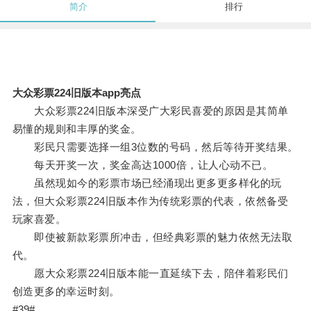
简介
排行
大众彩票224旧版本app亮点
大众彩票224旧版本深受广大彩民喜爱的原因是其简单
易懂的规则和丰厚的奖金。
彩民只需要选择一组3位数的号码，然后等待开奖结果。
每天开奖一次，奖金高达1000倍，让人心动不已。
虽然现如今的彩票市场已经涌现出更多更多样化的玩
法，但大众彩票224旧版本作为传统彩票的代表，依然备受
玩家喜爱。
即使被新款彩票所冲击，但经典彩票的魅力依然无法取
代。
愿大众彩票224旧版本能一直延续下去，陪伴着彩民们
创造更多的幸运时刻。
#39#