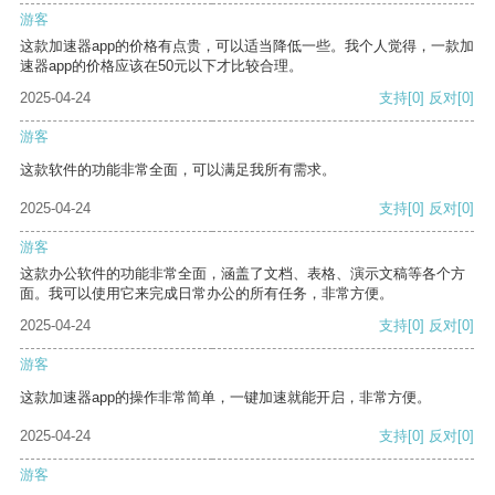
游客
这款加速器app的价格有点贵，可以适当降低一些。我个人觉得，一款加
速器app的价格应该在50元以下才比较合理。
2025-04-24
支持
[0]
反对
[0]
游客
这款软件的功能非常全面，可以满足我所有需求。
2025-04-24
支持
[0]
反对
[0]
游客
这款办公软件的功能非常全面，涵盖了文档、表格、演示文稿等各个方
面。我可以使用它来完成日常办公的所有任务，非常方便。
2025-04-24
支持
[0]
反对
[0]
游客
这款加速器app的操作非常简单，一键加速就能开启，非常方便。
2025-04-24
支持
[0]
反对
[0]
游客