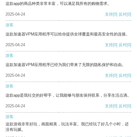
这款app的商品种类非常丰富，可以满足我所有的购物需求。
2025-04-24
支持
[0]
反对
[0]
游客
这款加速器VPM应用程序可以给你提供全球覆盖和最高安全性的连接。
2025-04-24
支持
[0]
反对
[0]
游客
这款加速器VPM应用程序已经为我们带来了无限的隐私保护和自由。
2025-04-24
支持
[0]
反对
[0]
游客
这款app是我社交的好帮手，让我能够与朋友保持联系，分享生活点滴。
2025-04-24
支持
[0]
反对
[0]
游客
这款游戏非常好玩，画面精美，玩法丰富。我已经玩了好几个小时，还
没有玩腻。