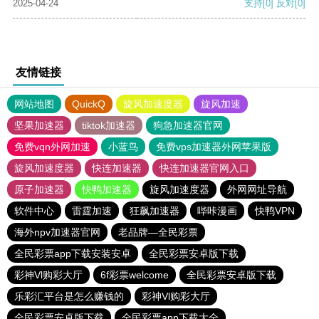
2025-04-24
支持
[0]
反对
[0]
友情链接
网站地图
QuickQ
旋风加速度器
旋风加速
坚果加速器
tiktok加速器
狗急加速器官网
免费vqn外网加速
小蓝鸟
免费vps加速器外网苹果版
旋风加速度器
快连加速器
快连加速器官网入口
原子加速器
快鸭加速器
旋风加速度器
外网网址导航
软件中心
雷霆加速
狂飙加速器
哔咔漫画
快鸭VPN
海外npv加速器官网
老品牌—全民彩票
全民彩票app下载安装安卓
全民彩票安卓版下载
彩神Vl购彩大厅
6f彩票welcome
全民彩票安卓版下载
乐彩汇平台是怎么赚钱的
彩神Vl购彩大厅
全民彩票安卓版下载
全民彩票app下载大全