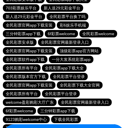
703彩票娱乐平台
新人送29元彩金平台
新人送29元彩金平台
全民彩票平台换了吗
全民彩票官网app下载安装
彩6娱乐手机端
三分钟彩票app下载
6f彩票welcome
全民彩票welcome
全民彩票安卓版
全民彩票官网最新登录入口
全民彩票官网app下载安装
顶级彩票app官方网站
全民彩票软件app下载
一分大发系统彩票app
全民彩票所有平台
全民彩票app下载大全
全民彩票版本官方下载
全民彩票平台登录
全民彩票官网app下载安装
全民彩票下载大全官网
全民彩票所有平台
全民彩票平台登录
welcome盈彩购彩大厅广东
全民彩票官网最新登录入口
6f彩票welcome
三分钟彩票app下载
9123购彩welcome中心
下载全民彩票