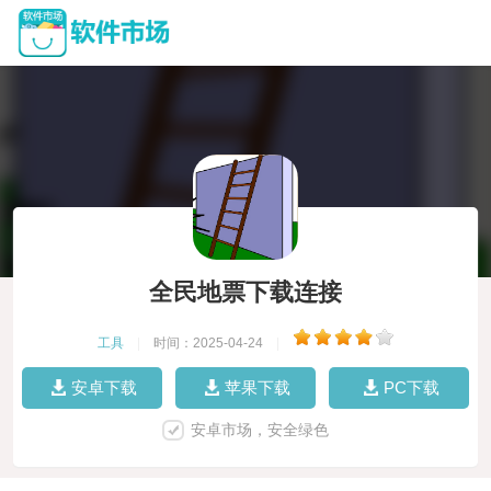
全民地票下载连接
工具
|
时间：2025-04-24
|
安卓下载
苹果下载
PC下载
安卓市场，安全绿色