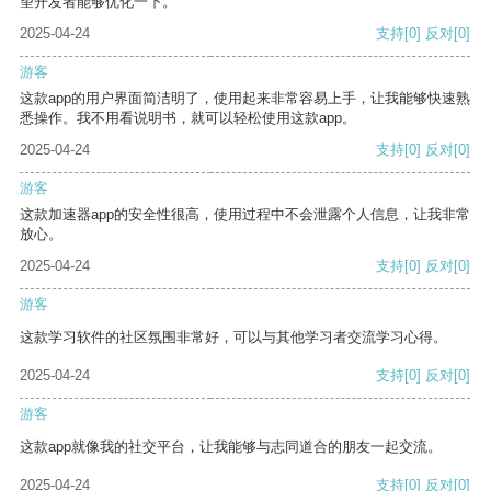
望开发者能够优化一下。
2025-04-24
支持
[0]
反对
[0]
游客
这款app的用户界面简洁明了，使用起来非常容易上手，让我能够快速熟
悉操作。我不用看说明书，就可以轻松使用这款app。
2025-04-24
支持
[0]
反对
[0]
游客
这款加速器app的安全性很高，使用过程中不会泄露个人信息，让我非常
放心。
2025-04-24
支持
[0]
反对
[0]
游客
这款学习软件的社区氛围非常好，可以与其他学习者交流学习心得。
2025-04-24
支持
[0]
反对
[0]
游客
这款app就像我的社交平台，让我能够与志同道合的朋友一起交流。
2025-04-24
支持
[0]
反对
[0]