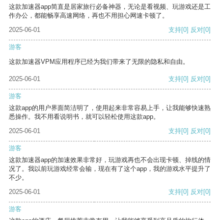
这款加速器app简直是居家旅行必备神器，无论是看视频、玩游戏还是工
作办公，都能畅享高速网络，再也不用担心网速卡顿了。
2025-06-01
支持
[0]
反对
[0]
游客
这款加速器VPM应用程序已经为我们带来了无限的隐私和自由。
2025-06-01
支持
[0]
反对
[0]
游客
这款app的用户界面简洁明了，使用起来非常容易上手，让我能够快速熟
悉操作。我不用看说明书，就可以轻松使用这款app。
2025-06-01
支持
[0]
反对
[0]
游客
这款加速器app的加速效果非常好，玩游戏再也不会出现卡顿、掉线的情
况了。我以前玩游戏经常会输，现在有了这个app，我的游戏水平提升了
不少。
2025-06-01
支持
[0]
反对
[0]
游客