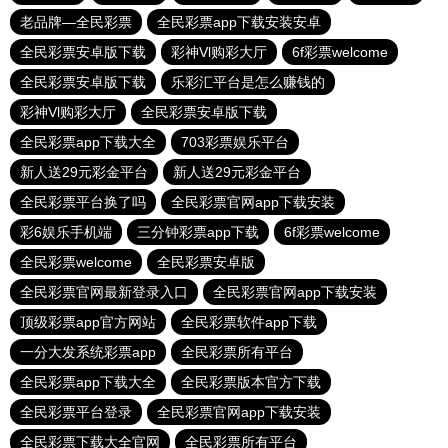
老品牌—全民彩票
全民彩票app下载安装安卓
全民彩票安卓版下载
彩神Vl购彩大厅
6f彩票welcome
全民彩票安卓版下载
乐彩汇平台是怎么赚钱的
彩神Vl购彩大厅
全民彩票安卓版下载
全民彩票app下载大全
703彩票娱乐平台
新人送29元彩金平台
新人送29元彩金平台
全民彩票平台换了吗
全民彩票官网app下载安装
彩6娱乐手机端
三分钟彩票app下载
6f彩票welcome
全民彩票welcome
全民彩票安卓版
全民彩票官网最新登录入口
全民彩票官网app下载安装
顶级彩票app官方网站
全民彩票软件app下载
一分大发系统彩票app
全民彩票所有平台
全民彩票app下载大全
全民彩票版本官方下载
全民彩票平台登录
全民彩票官网app下载安装
全民彩票下载大全官网
全民彩票所有平台