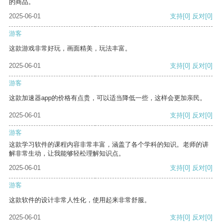
的商品。
2025-06-01
支持
[0]
反对
[0]
游客
这款游戏非常好玩，画面精美，玩法丰富。
2025-06-01
支持
[0]
反对
[0]
游客
这款加速器app的价格有点贵，可以适当降低一些，这样会更加亲民。
2025-06-01
支持
[0]
反对
[0]
游客
这款学习软件的课程内容非常丰富，涵盖了各个学科的知识。老师的讲
解非常生动，让我能够轻松理解知识点。
2025-06-01
支持
[0]
反对
[0]
游客
这款软件的设计非常人性化，使用起来非常舒服。
2025-06-01
支持
[0]
反对
[0]