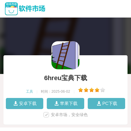
6hreu宝典下载
工具
|
时间：2025-06-02
|
安卓下载
苹果下载
PC下载
安卓市场，安全绿色