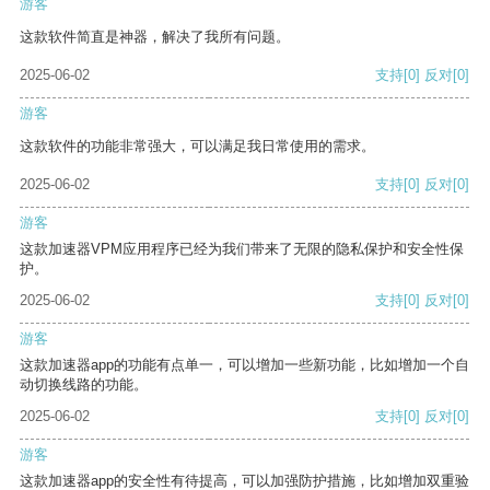
游客
这款软件简直是神器，解决了我所有问题。
2025-06-02
支持
[0]
反对
[0]
游客
这款软件的功能非常强大，可以满足我日常使用的需求。
2025-06-02
支持
[0]
反对
[0]
游客
这款加速器VPM应用程序已经为我们带来了无限的隐私保护和安全性保
护。
2025-06-02
支持
[0]
反对
[0]
游客
这款加速器app的功能有点单一，可以增加一些新功能，比如增加一个自
动切换线路的功能。
2025-06-02
支持
[0]
反对
[0]
游客
这款加速器app的安全性有待提高，可以加强防护措施，比如增加双重验