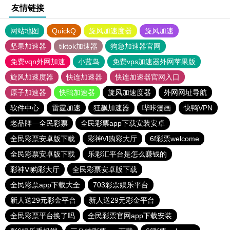
友情链接
网站地图
QuickQ
旋风加速度器
旋风加速
坚果加速器
tiktok加速器
狗急加速器官网
免费vqn外网加速
小蓝鸟
免费vps加速器外网苹果版
旋风加速度器
快连加速器
快连加速器官网入口
原子加速器
快鸭加速器
旋风加速度器
外网网址导航
软件中心
雷霆加速
狂飙加速器
哔咔漫画
快鸭VPN
老品牌—全民彩票
全民彩票app下载安装安卓
全民彩票安卓版下载
彩神Vl购彩大厅
6f彩票welcome
全民彩票安卓版下载
乐彩汇平台是怎么赚钱的
彩神Vl购彩大厅
全民彩票安卓版下载
全民彩票app下载大全
703彩票娱乐平台
新人送29元彩金平台
新人送29元彩金平台
全民彩票平台换了吗
全民彩票官网app下载安装