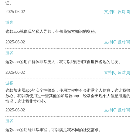
证。
2025-06-02
支持
[0]
反对
[0]
游客
这款app就像我的私人导师，带领我探索知识的奥秘。
2025-06-02
支持
[0]
反对
[0]
游客
这款app的用户群体非常庞大，我可以结识到来自世界各地的朋友。
2025-06-02
支持
[0]
反对
[0]
游客
这款加速器app的安全性很高，使用过程中不会泄露个人信息，这让我很
放心。我以前使用过一些其他的加速器app，经常会出现个人信息泄露的
情况，这让我非常担心。
2025-06-02
支持
[0]
反对
[0]
游客
这款app的功能非常丰富，可以满足我不同的社交需求。