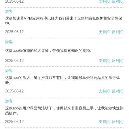
2025-06-12
支持
[0]
反对
[0]
游客
这款加速器VPM应用程序已经为我们带来了无限的隐私保护和安全性保
护。
2025-06-12
支持
[0]
反对
[0]
游客
这款app就像我的私人导师，带领我探索知识的奥秘。
2025-06-12
支持
[0]
反对
[0]
游客
这款app的酒店、餐厅推荐非常有用，让我能够享受到高品质的旅行体
验。
2025-06-12
支持
[0]
反对
[0]
游客
这款app的用户界面简洁明了，使用起来非常容易上手，让我能够快速熟
悉操作。
2025-06-12
支持
[0]
反对
[0]