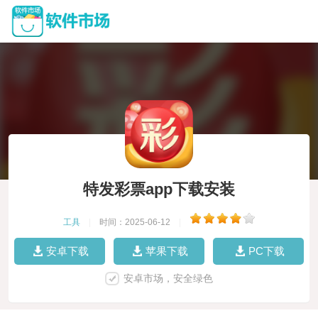
特发彩票app下载安装
工具
|
时间：2025-06-12
|
安卓下载
苹果下载
PC下载
安卓市场，安全绿色