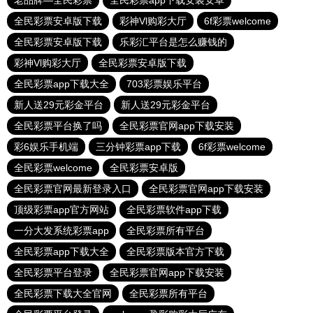
老品牌—全民彩票
全民彩票app下载安装安卓
全民彩票安卓版下载
彩神Vl购彩大厅
6f彩票welcome
全民彩票安卓版下载
乐彩汇平台是怎么赚钱的
彩神Vl购彩大厅
全民彩票安卓版下载
全民彩票app下载大全
703彩票娱乐平台
新人送29元彩金平台
新人送29元彩金平台
全民彩票平台换了吗
全民彩票官网app下载安装
彩6娱乐手机端
三分钟彩票app下载
6f彩票welcome
全民彩票welcome
全民彩票安卓版
全民彩票官网最新登录入口
全民彩票官网app下载安装
顶级彩票app官方网站
全民彩票软件app下载
一分大发系统彩票app
全民彩票所有平台
全民彩票app下载大全
全民彩票版本官方下载
全民彩票平台登录
全民彩票官网app下载安装
全民彩票下载大全官网
全民彩票所有平台