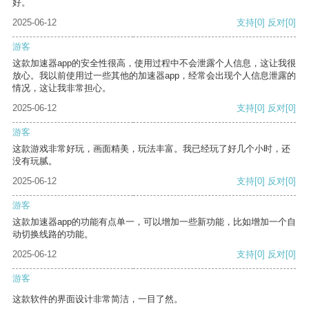
好。
2025-06-12
支持
[0]
反对
[0]
游客
这款加速器app的安全性很高，使用过程中不会泄露个人信息，这让我很
放心。我以前使用过一些其他的加速器app，经常会出现个人信息泄露的
情况，这让我非常担心。
2025-06-12
支持
[0]
反对
[0]
游客
这款游戏非常好玩，画面精美，玩法丰富。我已经玩了好几个小时，还
没有玩腻。
2025-06-12
支持
[0]
反对
[0]
游客
这款加速器app的功能有点单一，可以增加一些新功能，比如增加一个自
动切换线路的功能。
2025-06-12
支持
[0]
反对
[0]
游客
这款软件的界面设计非常简洁，一目了然。