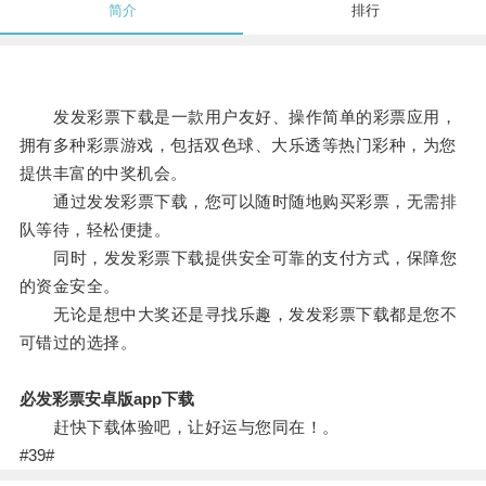
简介
排行
发发彩票下载是一款用户友好、操作简单的彩票应用，
拥有多种彩票游戏，包括双色球、大乐透等热门彩种，为您
提供丰富的中奖机会。
通过发发彩票下载，您可以随时随地购买彩票，无需排
队等待，轻松便捷。
同时，发发彩票下载提供安全可靠的支付方式，保障您
的资金安全。
无论是想中大奖还是寻找乐趣，发发彩票下载都是您不
可错过的选择。
必发彩票安卓版app下载
赶快下载体验吧，让好运与您同在！。
#39#