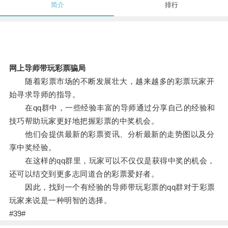
简介
排行
网上导师带玩彩票骗局
随着彩票市场的不断发展壮大，越来越多的彩票玩家开
始寻求导师的指导。
在qq群中，一些经验丰富的导师通过分享自己的经验和
技巧帮助玩家更好地把握彩票的中奖机会。
他们会提供最新的彩票资讯、分析最新的走势图以及分
享中奖经验。
在这样的qq群里，玩家可以不仅仅是获得中奖的机会，
还可以结交到更多志同道合的彩票爱好者。
因此，找到一个有经验的导师带玩彩票的qq群对于彩票
玩家来说是一种明智的选择。
#39#