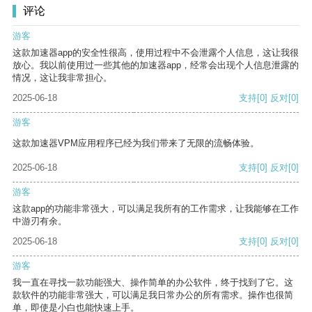
评论
游客
这款加速器app的安全性很高，使用过程中不会泄露个人信息，这让我很
放心。我以前使用过一些其他的加速器app，经常会出现个人信息泄露的
情况，这让我非常担心。
2025-06-18
支持
[0]
反对
[0]
游客
这款加速器VPM应用程序已经为我们带来了无限的流畅体验。
2025-06-18
支持
[0]
反对
[0]
游客
这款app的功能非常强大，可以满足我所有的工作需求，让我能够在工作
中游刃有余。
2025-06-18
支持
[0]
反对
[0]
游客
我一直在寻找一款功能强大、操作简单的办公软件，终于找到了它。这
款软件的功能非常强大，可以满足我日常办公的所有需求。操作也很简
单，即使是小白也能快速上手。