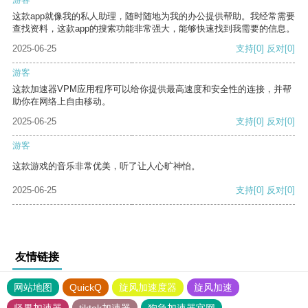
这款app就像我的私人助理，随时随地为我的办公提供帮助。我经常需要
查找资料，这款app的搜索功能非常强大，能够快速找到我需要的信息。
2025-06-25
支持
[0]
反对
[0]
游客
这款加速器VPM应用程序可以给你提供最高速度和安全性的连接，并帮
助你在网络上自由移动。
2025-06-25
支持
[0]
反对
[0]
游客
这款游戏的音乐非常优美，听了让人心旷神怡。
2025-06-25
支持
[0]
反对
[0]
友情链接
网站地图
QuickQ
旋风加速度器
旋风加速