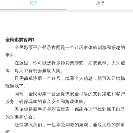
简介
排行
全民彩票官网1
全民彩票平台登录官网是一个让玩家体验刺激和乐趣的
平台。
在这里，你可以选择多种彩票游戏，如双色球、大乐透
等，每天都有机会赢取大奖。
只需简单注册一个账号，填写个人信息，就可以开始畅
玩游戏了。
同时，全民彩票平台还提供安全可靠的支付渠道和客户
服务，确保玩家的资金安全和游戏体验。
无论你是新手还是彩票玩家，都能在这里找到属于自己
的乐趣和机会。
赶快加入我们，一起享受刺激的游戏，赢取无尽的财富
吧！。