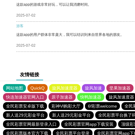
这款app的游戏非常好玩，可以让我消磨时间。
2025-07-02
游客
这款app的用户群体非常庞大，我可以结识到来自世界各地的朋友。
2025-07-02
友情链接
网站地图
QuickQ
旋风加速度器
旋风加速
坚果加速器
快连加速器官网入口
原子加速器
快鸭加速器
旋风加速度器
全民彩票安卓版下载
彩神Vl购彩大厅
6f彩票welcome
全民
新人送29元彩金平台
新人送29元彩金平台
全民彩票平台换了
全民彩票官网最新登录入口
全民彩票官网app下载安装
顶级彩
全民彩票版本官方下载
全民彩票平台登录
全民彩票官网app