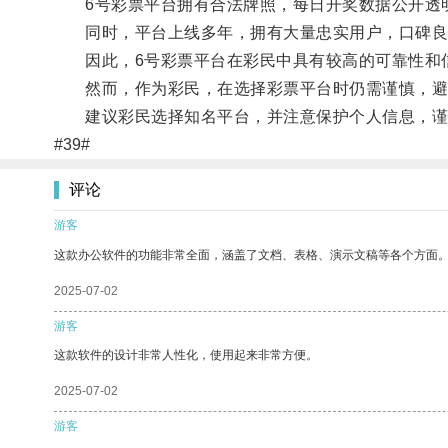
6号彩票平台拥有合法牌照，每日开奖数据公开透
同时，平台上线多年，拥有大量忠实用户，口碑良
因此，6号彩票平台在彩民中具有较高的可靠性和
然而，作为彩民，在选择彩票平台时仍需谨慎，避
建议彩民选择知名平台，并注意保护个人信息，谨
#39#
评论
游客
这款办公软件的功能非常全面，涵盖了文档、表格、演示文稿等各个方面
2025-07-02
游客
这款软件的设计非常人性化，使用起来非常方便。
2025-07-02
游客