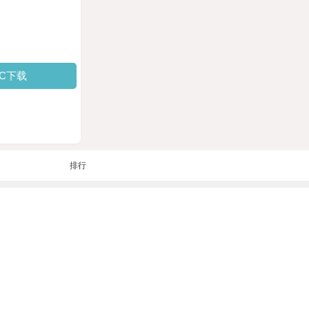
PC下载
排行