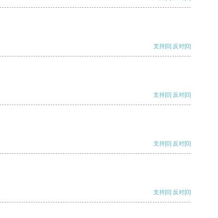
支持
[0]
反对
[0]
支持
[0]
反对
[0]
支持
[0]
反对
[0]
支持
[0]
反对
[0]