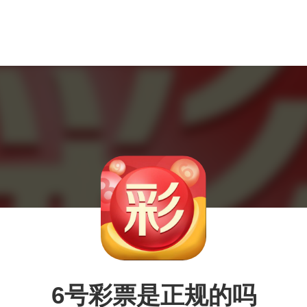
6号彩票是正规的吗