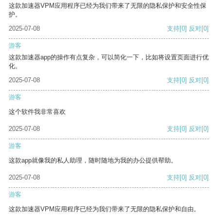
这款加速器VPM应用程序已经为我们带来了无限的隐私保护和安全性保
护。
2025-07-08
支持
[0]
反对
[0]
游客
这款加速器app的操作有点复杂，可以简化一下，比如将设置页面进行优
化。
2025-07-08
支持
[0]
反对
[0]
游客
这个软件我非常喜欢
2025-07-08
支持
[0]
反对
[0]
游客
这款app就像我的私人助理，随时随地为我的办公提供帮助。
2025-07-08
支持
[0]
反对
[0]
游客
这款加速器VPM应用程序已经为我们带来了无限的隐私保护和自由。