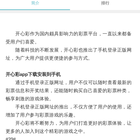
简介
排行
开心彩作为国内颇具影响力的彩票平台，一直以来都备
受用户们喜爱。
随着科技的不断发展，开心彩也推出了手机登录正版网
址，为广大用户提供更便捷的参与方式。
开心彩app下载安装到手机
通过手机登录正版网址，用户不仅可以随时查看最新的
彩票信息和开奖结果，还能随时购买自己喜爱的彩票种类，
畅享刺激的游戏体验。
手机登录正版网址的推出，不仅方便了用户的使用，还
增加了用户参与彩票游戏的乐趣。
开心彩将不断努力，为用户们打造更好的彩票体验，让
更多的人加入到这个精彩的游戏之中。
#39#