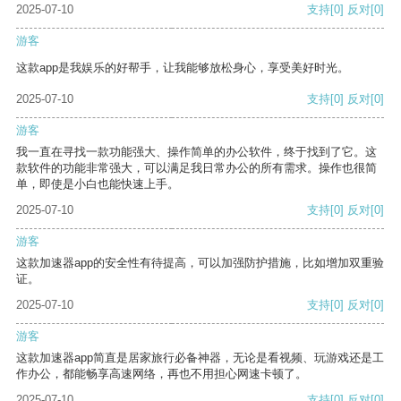
2025-07-10
支持
[0]
反对
[0]
游客
这款app是我娱乐的好帮手，让我能够放松身心，享受美好时光。
2025-07-10
支持
[0]
反对
[0]
游客
我一直在寻找一款功能强大、操作简单的办公软件，终于找到了它。这
款软件的功能非常强大，可以满足我日常办公的所有需求。操作也很简
单，即使是小白也能快速上手。
2025-07-10
支持
[0]
反对
[0]
游客
这款加速器app的安全性有待提高，可以加强防护措施，比如增加双重验
证。
2025-07-10
支持
[0]
反对
[0]
游客
这款加速器app简直是居家旅行必备神器，无论是看视频、玩游戏还是工
作办公，都能畅享高速网络，再也不用担心网速卡顿了。
2025-07-10
支持
[0]
反对
[0]