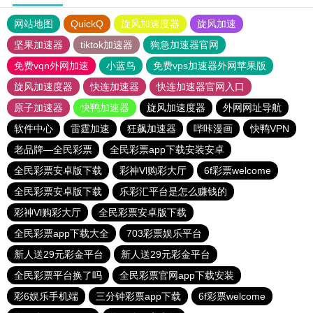
网站地图
QuickQ
旋风加速度器
旋风加速
坚果加速器
tiktok加速器
狗急加速器官网
免费vqn外网加速
小蓝鸟
免费vps加速器外网苹果版
旋风加速度器
快连加速器
快连加速器官网入口
原子加速器
快鸭加速器
旋风加速度器
外网网址导航
软件中心
雷霆加速
狂飙加速器
哔咔漫画
快鸭VPN
老品牌—全民彩票
全民彩票app下载安装安卓
全民彩票安卓版下载
彩神Vl购彩大厅
6f彩票welcome
全民彩票安卓版下载
乐彩汇平台是怎么赚钱的
彩神Vl购彩大厅
全民彩票安卓版下载
全民彩票app下载大全
703彩票娱乐平台
新人送29元彩金平台
新人送29元彩金平台
全民彩票平台换了吗
全民彩票官网app下载安装
彩6娱乐手机端
三分钟彩票app下载
6f彩票welcome