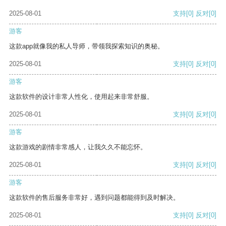
2025-08-01
支持
[0]
反对
[0]
游客
这款app就像我的私人导师，带领我探索知识的奥秘。
2025-08-01
支持
[0]
反对
[0]
游客
这款软件的设计非常人性化，使用起来非常舒服。
2025-08-01
支持
[0]
反对
[0]
游客
这款游戏的剧情非常感人，让我久久不能忘怀。
2025-08-01
支持
[0]
反对
[0]
游客
这款软件的售后服务非常好，遇到问题都能得到及时解决。
2025-08-01
支持
[0]
反对
[0]