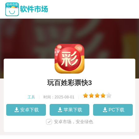
玩百姓彩票快3
工具
|
时间：2025-08-01
|
安卓下载
苹果下载
PC下载
安卓市场，安全绿色