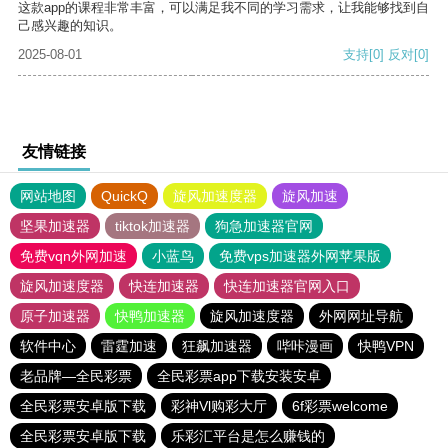
这款app的课程非常丰富，可以满足我不同的学习需求，让我能够找到自
己感兴趣的知识。
2025-08-01
支持
[0]
反对
[0]
友情链接
网站地图
QuickQ
旋风加速度器
旋风加速
坚果加速器
tiktok加速器
狗急加速器官网
免费vqn外网加速
小蓝鸟
免费vps加速器外网苹果版
旋风加速度器
快连加速器
快连加速器官网入口
原子加速器
快鸭加速器
旋风加速度器
外网网址导航
软件中心
雷霆加速
狂飙加速器
哔咔漫画
快鸭VPN
老品牌—全民彩票
全民彩票app下载安装安卓
全民彩票安卓版下载
彩神Vl购彩大厅
6f彩票welcome
全民彩票安卓版下载
乐彩汇平台是怎么赚钱的