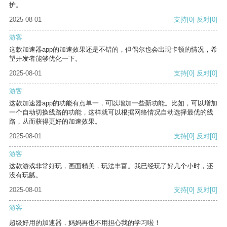
护。
2025-08-01
支持
[0]
反对
[0]
游客
这款加速器app的加速效果还是不错的，但偶尔也会出现卡顿的情况，希
望开发者能够优化一下。
2025-08-01
支持
[0]
反对
[0]
游客
这款加速器app的功能有点单一，可以增加一些新功能。比如，可以增加
一个自动切换线路的功能，这样就可以根据网络情况自动选择最优的线
路，从而获得更好的加速效果。
2025-08-01
支持
[0]
反对
[0]
游客
这款游戏非常好玩，画面精美，玩法丰富。我已经玩了好几个小时，还
没有玩腻。
2025-08-01
支持
[0]
反对
[0]
游客
超级好用的加速器，妈妈再也不用担心我的学习啦！