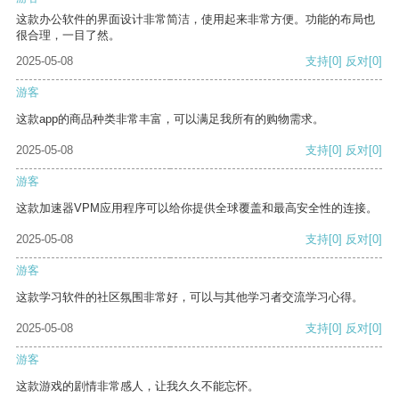
这款办公软件的界面设计非常简洁，使用起来非常方便。功能的布局也
很合理，一目了然。
2025-05-08
支持
[0]
反对
[0]
游客
这款app的商品种类非常丰富，可以满足我所有的购物需求。
2025-05-08
支持
[0]
反对
[0]
游客
这款加速器VPM应用程序可以给你提供全球覆盖和最高安全性的连接。
2025-05-08
支持
[0]
反对
[0]
游客
这款学习软件的社区氛围非常好，可以与其他学习者交流学习心得。
2025-05-08
支持
[0]
反对
[0]
游客
这款游戏的剧情非常感人，让我久久不能忘怀。