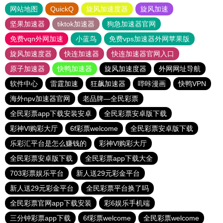
网站地图
QuickQ
旋风加速度器
旋风加速
坚果加速器
tiktok加速器
狗急加速器官网
免费vqn外网加速
小蓝鸟
免费vps加速器外网苹果版
旋风加速度器
快连加速器
快连加速器官网入口
原子加速器
快鸭加速器
旋风加速度器
外网网址导航
软件中心
雷霆加速
狂飙加速器
哔咔漫画
快鸭VPN
海外npv加速器官网
老品牌—全民彩票
全民彩票app下载安装安卓
全民彩票安卓版下载
彩神Vl购彩大厅
6f彩票welcome
全民彩票安卓版下载
乐彩汇平台是怎么赚钱的
彩神Vl购彩大厅
全民彩票安卓版下载
全民彩票app下载大全
703彩票娱乐平台
新人送29元彩金平台
新人送29元彩金平台
全民彩票平台换了吗
全民彩票官网app下载安装
彩6娱乐手机端
三分钟彩票app下载
6f彩票welcome
全民彩票welcome