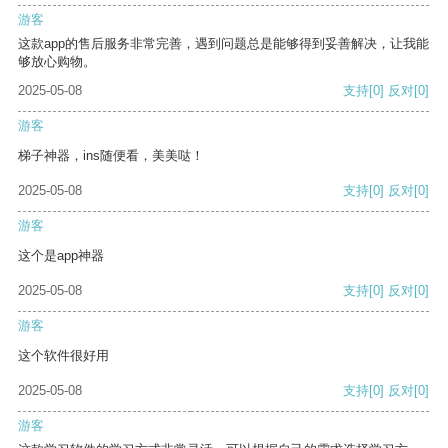
游客
这款app的售后服务非常完善，遇到问题总是能够得到妥善解决，让我能
够放心购物。
2025-05-08
支持
[0]
反对
[0]
游客
梯子神器，ins随便看，美美哒！
2025-05-08
支持
[0]
反对
[0]
游客
这个是app神器
2025-05-08
支持
[0]
反对
[0]
游客
这个软件很好用
2025-05-08
支持
[0]
反对
[0]
游客