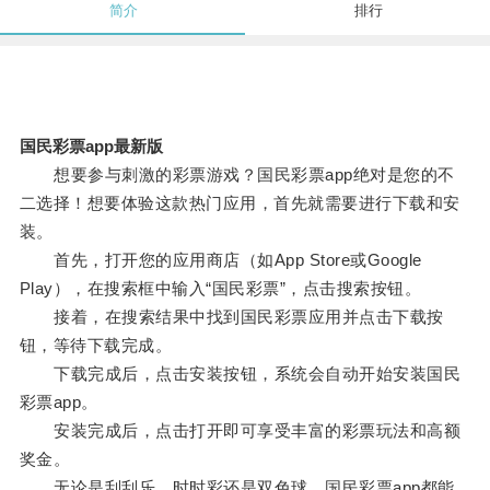
简介
排行
国民彩票app最新版
想要参与刺激的彩票游戏？国民彩票app绝对是您的不
二选择！想要体验这款热门应用，首先就需要进行下载和安
装。
首先，打开您的应用商店（如App Store或Google
Play），在搜索框中输入“国民彩票”，点击搜索按钮。
接着，在搜索结果中找到国民彩票应用并点击下载按
钮，等待下载完成。
下载完成后，点击安装按钮，系统会自动开始安装国民
彩票app。
安装完成后，点击打开即可享受丰富的彩票玩法和高额
奖金。
无论是刮刮乐、时时彩还是双色球，国民彩票app都能