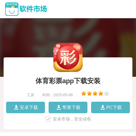
体育彩票app下载安装
工具
|
时间：2025-05-08
|
安卓下载
苹果下载
PC下载
安卓市场，安全绿色