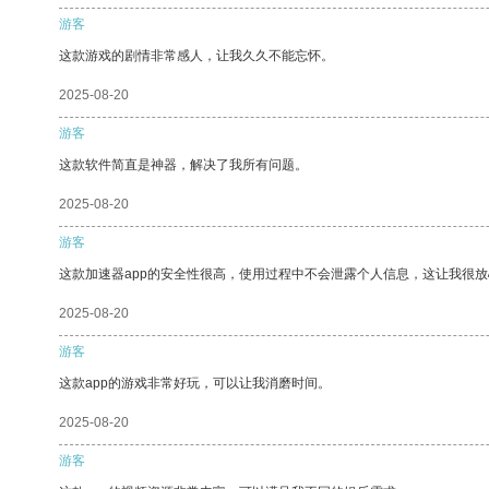
游客
这款游戏的剧情非常感人，让我久久不能忘怀。
2025-08-20
游客
这款软件简直是神器，解决了我所有问题。
2025-08-20
游客
这款加速器app的安全性很高，使用过程中不会泄露个人信息，这让我很
2025-08-20
游客
这款app的游戏非常好玩，可以让我消磨时间。
2025-08-20
游客