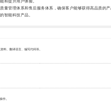
能和提升用户体验。
量管理体系和售后服务体系，确保客户能够获得高品质的产
的智能科技产品。
找资料、翻译语言、编写代码等。
悉操作。