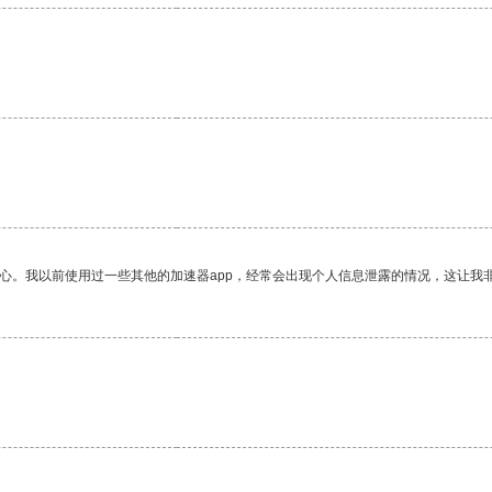
放心。我以前使用过一些其他的加速器app，经常会出现个人信息泄露的情况，这让我