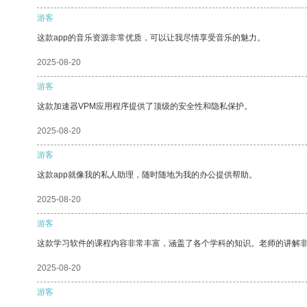
游客
这款app的音乐资源非常优质，可以让我尽情享受音乐的魅力。
2025-08-20
游客
这款加速器VPM应用程序提供了顶级的安全性和隐私保护。
2025-08-20
游客
这款app就像我的私人助理，随时随地为我的办公提供帮助。
2025-08-20
游客
这款学习软件的课程内容非常丰富，涵盖了各个学科的知识。老师的讲解
2025-08-20
游客