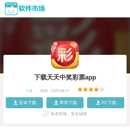
下载天天中奖彩票app
工具
|
时间：2025-08-27
|
安卓下载
苹果下载
PC下载
安卓市场，安全绿色