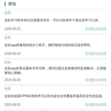
评论
游客
这款学习软件的社区氛围非常好，可以与其他学习者交流学习心得。
2025-09-03
支持
[0]
反对
[0]
游客
这款app就像我的娱乐小助手，随时随地为我的娱乐提供帮助。
2025-09-03
支持
[0]
反对
[0]
游客
这款app的售后服务非常完善，遇到问题总是能够得到妥善解决，让我能
够放心购物。
2025-09-03
支持
[0]
反对
[0]
游客
这款加速器VPM应用程序可以给你提供全球覆盖和最高安全性的连接。
2025-09-03
支持
[0]
反对
[0]