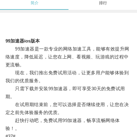
简介
排行
99加速器ios版本
99加速器是一款专业的网络加速工具，能够有效提升网
络速度，降低延迟，让您在上网、看视频、玩游戏的过程中
更流畅。
现在，我们推出免费试用活动，让更多用户能够体验到
我们的优质服务。
只需下载并安装99加速器，即可享受30天的免费试用
期。
在试用期结束前，您可以选择是否继续使用，让您在决
定之前先体验服务的优质。
赶快行动吧，免费试用99加速器，畅享流畅网络体
验！。
#37#