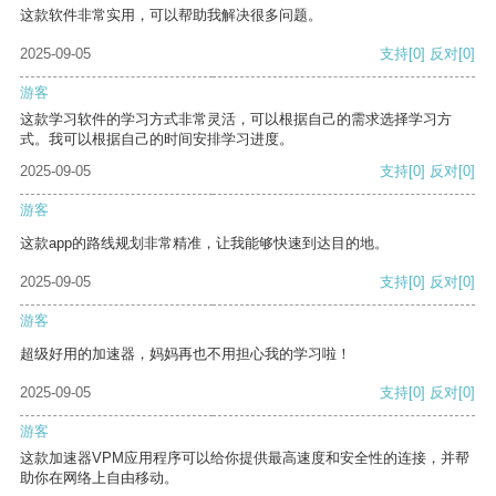
这款软件非常实用，可以帮助我解决很多问题。
2025-09-05
支持
[0]
反对
[0]
游客
这款学习软件的学习方式非常灵活，可以根据自己的需求选择学习方
式。我可以根据自己的时间安排学习进度。
2025-09-05
支持
[0]
反对
[0]
游客
这款app的路线规划非常精准，让我能够快速到达目的地。
2025-09-05
支持
[0]
反对
[0]
游客
超级好用的加速器，妈妈再也不用担心我的学习啦！
2025-09-05
支持
[0]
反对
[0]
游客
这款加速器VPM应用程序可以给你提供最高速度和安全性的连接，并帮
助你在网络上自由移动。