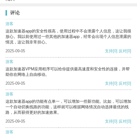
评论
游客
这款加速器app的安全性很高，使用过程中不会泄露个人信息，这让我很
放心。我以前使用过一些其他的加速器app，经常会出现个人信息泄露的
情况，这让我非常担心。
2025-09-05
支持
[0]
反对
[0]
游客
这款加速器VPM应用程序可以给你提供最高速度和安全性的连接，并帮
助你在网络上自由移动。
2025-09-05
支持
[0]
反对
[0]
游客
这款加速器app的功能有点单一，可以增加一些新功能。比如，可以增加
一个自动切换线路的功能，这样就可以根据网络情况自动选择最优的线
路，从而获得更好的加速效果。
2025-09-05
支持
[0]
反对
[0]
游客