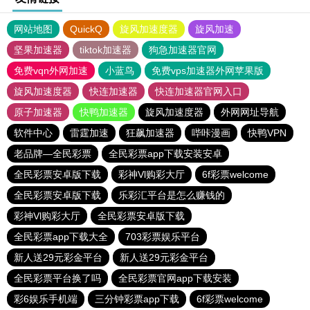
网站地图
QuickQ
旋风加速度器
旋风加速
坚果加速器
tiktok加速器
狗急加速器官网
免费vqn外网加速
小蓝鸟
免费vps加速器外网苹果版
旋风加速度器
快连加速器
快连加速器官网入口
原子加速器
快鸭加速器
旋风加速度器
外网网址导航
软件中心
雷霆加速
狂飙加速器
哔咔漫画
快鸭VPN
老品牌—全民彩票
全民彩票app下载安装安卓
全民彩票安卓版下载
彩神Vl购彩大厅
6f彩票welcome
全民彩票安卓版下载
乐彩汇平台是怎么赚钱的
彩神Vl购彩大厅
全民彩票安卓版下载
全民彩票app下载大全
703彩票娱乐平台
新人送29元彩金平台
新人送29元彩金平台
全民彩票平台换了吗
全民彩票官网app下载安装
彩6娱乐手机端
三分钟彩票app下载
6f彩票welcome