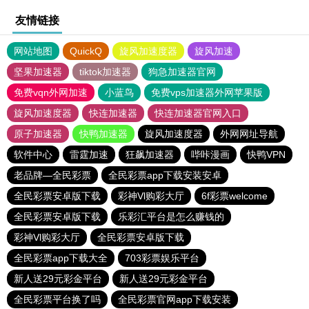
友情链接
网站地图
QuickQ
旋风加速度器
旋风加速
坚果加速器
tiktok加速器
狗急加速器官网
免费vqn外网加速
小蓝鸟
免费vps加速器外网苹果版
旋风加速度器
快连加速器
快连加速器官网入口
原子加速器
快鸭加速器
旋风加速度器
外网网址导航
软件中心
雷霆加速
狂飙加速器
哔咔漫画
快鸭VPN
老品牌—全民彩票
全民彩票app下载安装安卓
全民彩票安卓版下载
彩神Vl购彩大厅
6f彩票welcome
全民彩票安卓版下载
乐彩汇平台是怎么赚钱的
彩神Vl购彩大厅
全民彩票安卓版下载
全民彩票app下载大全
703彩票娱乐平台
新人送29元彩金平台
新人送29元彩金平台
全民彩票平台换了吗
全民彩票官网app下载安装