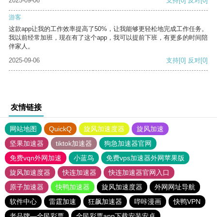
2025-09-06
支持
[0]
反对
[0]
游客
这款app让我的工作效率提高了50%，让我能够更轻松地完成工作任务。
我以前经常加班，现在有了这个app，我可以提前下班，有更多的时间陪
伴家人。
2025-09-06
支持
[0]
反对
[0]
友情链接
网站地图
QuickQ
旋风加速度器
旋风加速
坚果加速器
tiktok加速器
狗急加速器官网
免费vqn外网加速
小蓝鸟
免费vps加速器外网苹果版
旋风加速度器
快连加速器
快连加速器官网入口
原子加速器
快鸭加速器
旋风加速度器
外网网址导航
软件中心
雷霆加速
狂飙加速器
哔咔漫画
快鸭VPN
老品牌—全民彩票
全民彩票app下载安装安卓