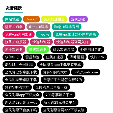
友情链接
网站地图
QuickQ
旋风加速度器
旋风加速
坚果加速器
tiktok加速器
狗急加速器官网
免费vqn外网加速
小蓝鸟
免费vps加速器外网苹果版
旋风加速度器
快连加速器
快连加速器官网入口
原子加速器
快鸭加速器
旋风加速度器
外网网址导航
软件中心
雷霆加速
狂飙加速器
哔咔漫画
快鸭VPN
老品牌—全民彩票
全民彩票app下载安装安卓
全民彩票安卓版下载
彩神Vl购彩大厅
6f彩票welcome
全民彩票安卓版下载
乐彩汇平台是怎么赚钱的
彩神Vl购彩大厅
全民彩票安卓版下载
全民彩票app下载大全
703彩票娱乐平台
新人送29元彩金平台
新人送29元彩金平台
全民彩票平台换了吗
全民彩票官网app下载安装