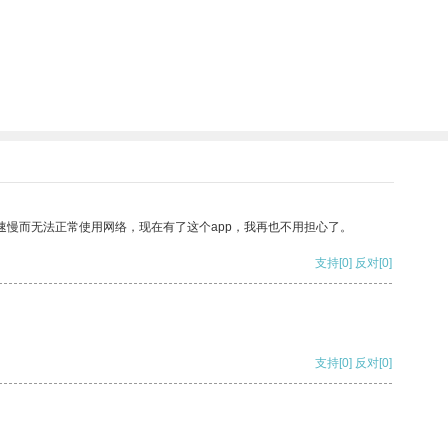
速慢而无法正常使用网络，现在有了这个app，我再也不用担心了。
支持
[0]
反对
[0]
支持
[0]
反对
[0]