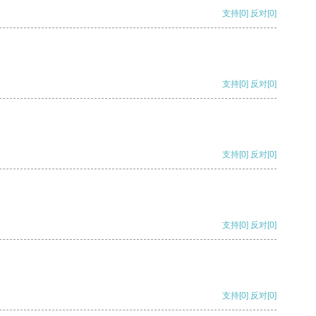
支持
[0]
反对
[0]
支持
[0]
反对
[0]
支持
[0]
反对
[0]
支持
[0]
反对
[0]
支持
[0]
反对
[0]