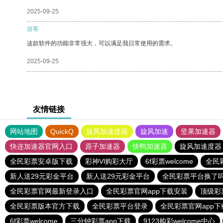
2025-09-25
游客
这款软件的功能非常强大，可以满足我日常使用的需求。
2025-09-25
友情链接
网站地图
QuickQ
旋风加速度器
旋风加速
坚果加速器
快连加速器官网入口
原子加速器
快鸭加速器
旋风加速度器
全民彩票安卓版下载
彩神Vl购彩大厅
6f彩票welcome
全民
新人送29元彩金平台
新人送29元彩金平台
全民彩票平台换了
全民彩票官网最新登录入口
全民彩票官网app下载安装
顶级彩
全民彩票版本官方下载
全民彩票平台登录
全民彩票官网app
6f彩票welcome
三分钟彩票app下载
9123购彩welcome中心