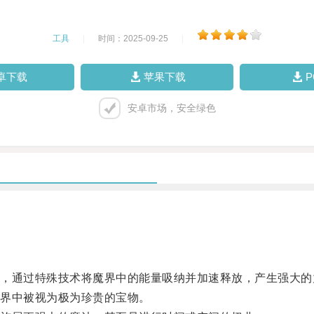
工具
|
时间：2025-09-25
|
卓下载
苹果下载
安卓市场，安全绿色
通过特殊技术将魔界中的能量吸纳并加速释放，产生强大的
界中被视为极为珍贵的宝物。