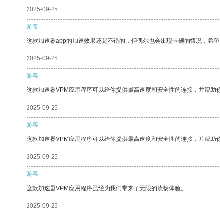
2025-09-25
游客
这款加速器app的加速效果还是不错的，但偶尔也会出现卡顿的情况，希
2025-09-25
游客
这款加速器VPM应用程序可以给你提供最高速度和安全性的连接，并帮助
2025-09-25
游客
这款加速器VPM应用程序可以给你提供最高速度和安全性的连接，并帮助
2025-09-25
游客
这款加速器VPM应用程序已经为我们带来了无限的流畅体验。
2025-09-25