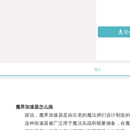
安
简介
魔界加速器怎么搞
据说，魔界加速器是由古老的魔法师们设计制造的，
这种加速器被广泛用于魔法实战和能量储备，在魔