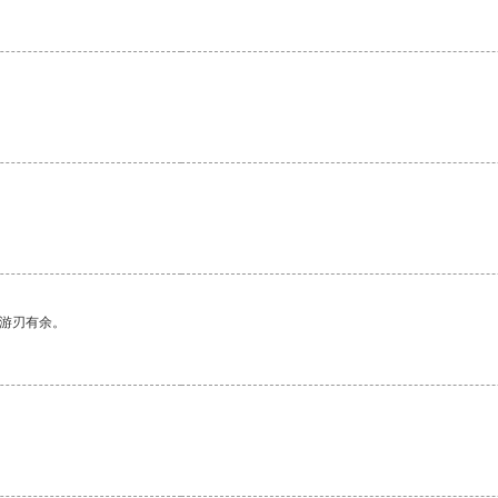
。
中游刃有余。