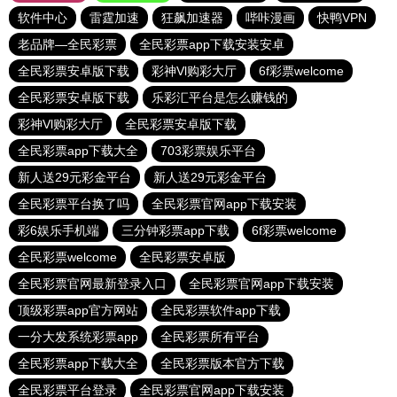
软件中心
雷霆加速
狂飙加速器
哔咔漫画
快鸭VPN
老品牌—全民彩票
全民彩票app下载安装安卓
全民彩票安卓版下载
彩神Vl购彩大厅
6f彩票welcome
全民彩票安卓版下载
乐彩汇平台是怎么赚钱的
彩神Vl购彩大厅
全民彩票安卓版下载
全民彩票app下载大全
703彩票娱乐平台
新人送29元彩金平台
新人送29元彩金平台
全民彩票平台换了吗
全民彩票官网app下载安装
彩6娱乐手机端
三分钟彩票app下载
6f彩票welcome
全民彩票welcome
全民彩票安卓版
全民彩票官网最新登录入口
全民彩票官网app下载安装
顶级彩票app官方网站
全民彩票软件app下载
一分大发系统彩票app
全民彩票所有平台
全民彩票app下载大全
全民彩票版本官方下载
全民彩票平台登录
全民彩票官网app下载安装