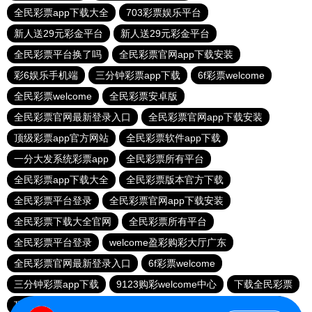
全民彩票app下载大全
703彩票娱乐平台
新人送29元彩金平台
新人送29元彩金平台
全民彩票平台换了吗
全民彩票官网app下载安装
彩6娱乐手机端
三分钟彩票app下载
6f彩票welcome
全民彩票welcome
全民彩票安卓版
全民彩票官网最新登录入口
全民彩票官网app下载安装
顶级彩票app官方网站
全民彩票软件app下载
一分大发系统彩票app
全民彩票所有平台
全民彩票app下载大全
全民彩票版本官方下载
全民彩票平台登录
全民彩票官网app下载安装
全民彩票下载大全官网
全民彩票所有平台
全民彩票平台登录
welcome盈彩购彩大厅广东
全民彩票官网最新登录入口
6f彩票welcome
三分钟彩票app下载
9123购彩welcome中心
下载全民彩票
顶级彩票app官方网站
全民彩票平台登录
明发彩票平台