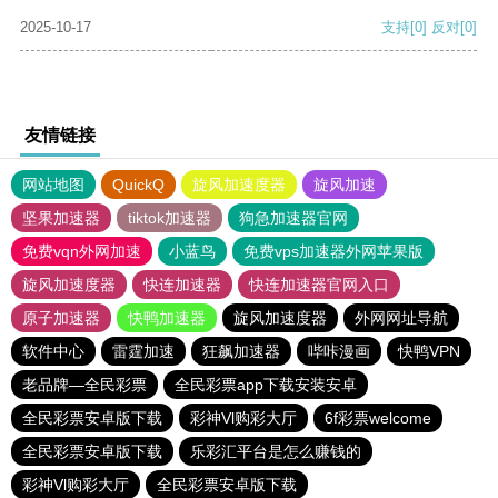
2025-10-17
支持
[0]
反对
[0]
友情链接
网站地图
QuickQ
旋风加速度器
旋风加速
坚果加速器
tiktok加速器
狗急加速器官网
免费vqn外网加速
小蓝鸟
免费vps加速器外网苹果版
旋风加速度器
快连加速器
快连加速器官网入口
原子加速器
快鸭加速器
旋风加速度器
外网网址导航
软件中心
雷霆加速
狂飙加速器
哔咔漫画
快鸭VPN
老品牌—全民彩票
全民彩票app下载安装安卓
全民彩票安卓版下载
彩神Vl购彩大厅
6f彩票welcome
全民彩票安卓版下载
乐彩汇平台是怎么赚钱的
彩神Vl购彩大厅
全民彩票安卓版下载