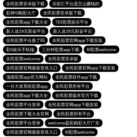
全民彩票安卓版下载
乐彩汇平台是怎么赚钱的
彩神Vl购彩大厅
全民彩票安卓版下载
全民彩票app下载大全
703彩票娱乐平台
新人送29元彩金平台
新人送29元彩金平台
全民彩票平台换了吗
全民彩票官网app下载安装
彩6娱乐手机端
三分钟彩票app下载
6f彩票welcome
全民彩票welcome
全民彩票安卓版
全民彩票官网最新登录入口
全民彩票官网app下载安装
顶级彩票app官方网站
全民彩票软件app下载
一分大发系统彩票app
全民彩票所有平台
全民彩票app下载大全
全民彩票版本官方下载
全民彩票平台登录
全民彩票官网app下载安装
全民彩票下载大全官网
全民彩票所有平台
全民彩票平台登录
welcome盈彩购彩大厅广东
全民彩票官网最新登录入口
6f彩票welcome