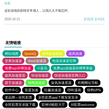
游客
这款游戏的剧情非常感人，让我久久不能忘怀。
2025-10-21
支持
[0]
反对
[0]
友情链接
网站地图
QuickQ
旋风加速度器
旋风加速
坚果加速器
tiktok加速器
狗急加速器官网
免费vqn外网加速
小蓝鸟
免费vps加速器外网苹果版
旋风加速度器
快连加速器
快连加速器官网入口
原子加速器
快鸭加速器
旋风加速度器
外网网址导航
软件中心
雷霆加速
狂飙加速器
哔咔漫画
快鸭VPN
老品牌—全民彩票
全民彩票app下载安装安卓
全民彩票安卓版下载
彩神Vl购彩大厅
6f彩票welcome