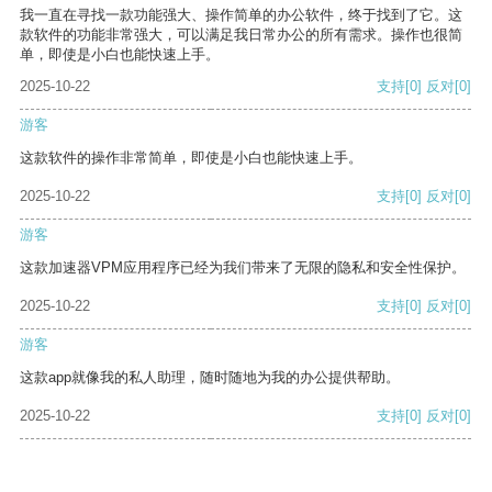
我一直在寻找一款功能强大、操作简单的办公软件，终于找到了它。这
款软件的功能非常强大，可以满足我日常办公的所有需求。操作也很简
单，即使是小白也能快速上手。
2025-10-22
支持
[0]
反对
[0]
游客
这款软件的操作非常简单，即使是小白也能快速上手。
2025-10-22
支持
[0]
反对
[0]
游客
这款加速器VPM应用程序已经为我们带来了无限的隐私和安全性保护。
2025-10-22
支持
[0]
反对
[0]
游客
这款app就像我的私人助理，随时随地为我的办公提供帮助。
2025-10-22
支持
[0]
反对
[0]