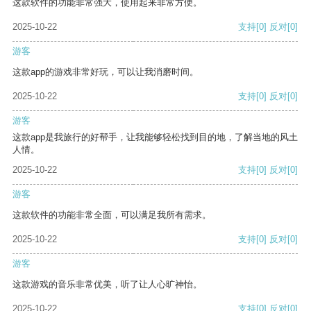
这款软件的功能非常强大，使用起来非常方便。
2025-10-22
支持
[0]
反对
[0]
游客
这款app的游戏非常好玩，可以让我消磨时间。
2025-10-22
支持
[0]
反对
[0]
游客
这款app是我旅行的好帮手，让我能够轻松找到目的地，了解当地的风土
人情。
2025-10-22
支持
[0]
反对
[0]
游客
这款软件的功能非常全面，可以满足我所有需求。
2025-10-22
支持
[0]
反对
[0]
游客
这款游戏的音乐非常优美，听了让人心旷神怡。
2025-10-22
支持
[0]
反对
[0]