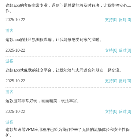
这款app的客服非常专业，遇到问题总是能够及时解决，让我能够安心工
作。
2025-10-22
支持
[0]
反对
[0]
游客
这款app的社区氛围很温馨，让我能够感受到家的温暖。
2025-10-22
支持
[0]
反对
[0]
游客
这款app就像我的社交平台，让我能够与志同道合的朋友一起交流。
2025-10-22
支持
[0]
反对
[0]
游客
这款游戏非常好玩，画面精美，玩法丰富。
2025-10-22
支持
[0]
反对
[0]
游客
这款加速器VPM应用程序已经为我们带来了无限的流畅体验和安全性保
护。