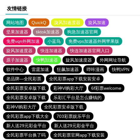
友情链接
网站地图
QuickQ
旋风加速度器
旋风加速
坚果加速器
tiktok加速器
狗急加速器官网
免费vqn外网加速
小蓝鸟
免费vps加速器外网苹果版
旋风加速度器
快连加速器
快连加速器官网入口
原子加速器
快鸭加速器
旋风加速度器
外网网址导航
软件中心
雷霆加速
狂飙加速器
哔咔漫画
快鸭VPN
老品牌—全民彩票
全民彩票app下载安装安卓
全民彩票安卓版下载
彩神Vl购彩大厅
6f彩票welcome
全民彩票安卓版下载
乐彩汇平台是怎么赚钱的
彩神Vl购彩大厅
全民彩票安卓版下载
全民彩票app下载大全
703彩票娱乐平台
新人送29元彩金平台
新人送29元彩金平台
全民彩票平台换了吗
全民彩票官网app下载安装