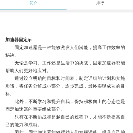
简介
排行
加速器固定ip
固定加速器是一种能够激发人们潜能，提高工作效率的
秘诀。
无论是学习、工作还是生活中的挑战，固定加速器都能
帮助人们更好地应对。
通过设立明确的目标和时间表，制定详细的计划和实施
步骤，将任务分解成小部分，逐步完成，最终实现成功的目
标。
此外，不断学习和提升自我，保持积极向上的心态也是
固定加速器的重要组成部分。
只有在不断挑战和超越自己的过程中，才能不断提高自
己的能力和成就。
因此，固定加速器能够帮助人们发挥潜能，提升自己的