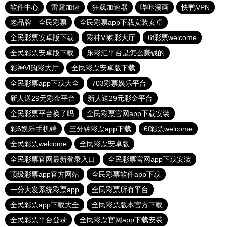
软件中心
雷霆加速
狂飙加速器
哔咔漫画
快鸭VPN
老品牌—全民彩票
全民彩票app下载安装安卓
全民彩票安卓版下载
彩神Vl购彩大厅
6f彩票welcome
全民彩票安卓版下载
乐彩汇平台是怎么赚钱的
彩神Vl购彩大厅
全民彩票安卓版下载
全民彩票app下载大全
703彩票娱乐平台
新人送29元彩金平台
新人送29元彩金平台
全民彩票平台换了吗
全民彩票官网app下载安装
彩6娱乐手机端
三分钟彩票app下载
6f彩票welcome
全民彩票welcome
全民彩票安卓版
全民彩票官网最新登录入口
全民彩票官网app下载安装
顶级彩票app官方网站
全民彩票软件app下载
一分大发系统彩票app
全民彩票所有平台
全民彩票app下载大全
全民彩票版本官方下载
全民彩票平台登录
全民彩票官网app下载安装