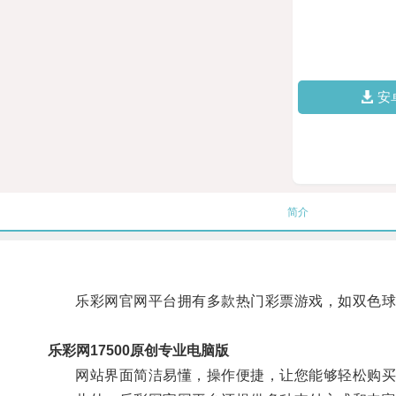
安
简介
乐彩网官网平台拥有多款热门彩票游戏，如双色球、
乐彩网17500原创专业电脑版
网站界面简洁易懂，操作便捷，让您能够轻松购买