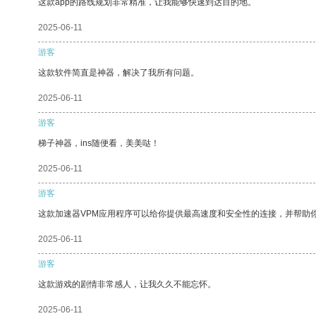
这款app的路线规划非常精准，让我能够快速到达目的地。
2025-06-11
游客
这款软件简直是神器，解决了我所有问题。
2025-06-11
游客
梯子神器，ins随便看，美美哒！
2025-06-11
游客
这款加速器VPM应用程序可以给你提供最高速度和安全性的连接，并帮助
2025-06-11
游客
这款游戏的剧情非常感人，让我久久不能忘怀。
2025-06-11