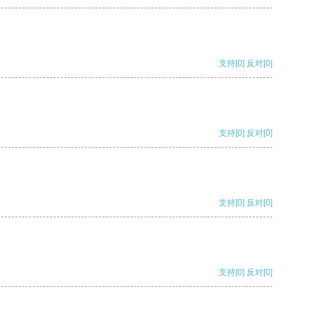
支持
[0]
反对
[0]
支持
[0]
反对
[0]
支持
[0]
反对
[0]
支持
[0]
反对
[0]