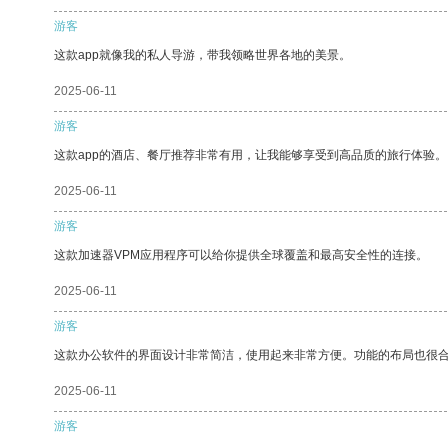
游客
这款app就像我的私人导游，带我领略世界各地的美景。
2025-06-11
游客
这款app的酒店、餐厅推荐非常有用，让我能够享受到高品质的旅行体验。
2025-06-11
游客
这款加速器VPM应用程序可以给你提供全球覆盖和最高安全性的连接。
2025-06-11
游客
这款办公软件的界面设计非常简洁，使用起来非常方便。功能的布局也很
2025-06-11
游客