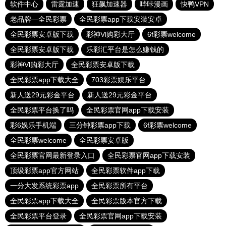
软件中心
雷霆加速
狂飙加速器
哔咔漫画
快鸭VPN
老品牌—全民彩票
全民彩票app下载安装安卓
全民彩票安卓版下载
彩神Vl购彩大厅
6f彩票welcome
全民彩票安卓版下载
乐彩汇平台是怎么赚钱的
彩神Vl购彩大厅
全民彩票安卓版下载
全民彩票app下载大全
703彩票娱乐平台
新人送29元彩金平台
新人送29元彩金平台
全民彩票平台换了吗
全民彩票官网app下载安装
彩6娱乐手机端
三分钟彩票app下载
6f彩票welcome
全民彩票welcome
全民彩票安卓版
全民彩票官网最新登录入口
全民彩票官网app下载安装
顶级彩票app官方网站
全民彩票软件app下载
一分大发系统彩票app
全民彩票所有平台
全民彩票app下载大全
全民彩票版本官方下载
全民彩票平台登录
全民彩票官网app下载安装